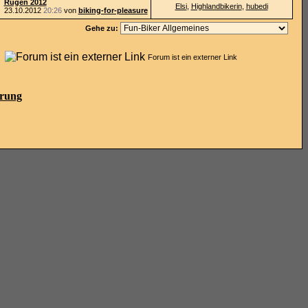
Rügen 2012
Elsi
,
Highlandbikerin
,
hubedi
23.10.2012
20:26
von
biking-for-pleasure
Gehe zu:
n
Forum ist ein externer Link
ärung