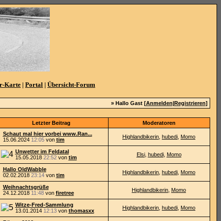
r-Karte
|
Portal
|
Übersicht-Forum
» Hallo Gast [
Anmelden
|
Registrieren
]
Letzter Beitrag
Moderatoren
Schaut mal hier vorbei www.Ran...
Highlandbikerin
,
hubedi
,
Momo
15.06.2024
12:05
von
tim
Unwetter im Feldatal
Elsi
,
hubedi
,
Momo
15.05.2018
22:52
von
tim
Hallo OldWabble
Highlandbikerin
,
hubedi
,
Momo
02.02.2018
23:14
von
tim
Weihnachtsgrüße
Highlandbikerin
,
Momo
24.12.2018
11:48
von
firetree
Witze-Fred-Sammlung
Highlandbikerin
,
hubedi
,
Momo
13.01.2014
12:13
von
thomasxx