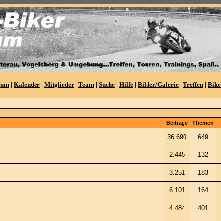
rum
|
Kalender
|
Mitglieder
|
Team
|
Suche
|
Hilfe
|
Bilder/Galerie
|
Treffen
|
Bike
Beiträge
Themen
36.690
649
2.445
132
3.251
183
6.101
164
4.484
401