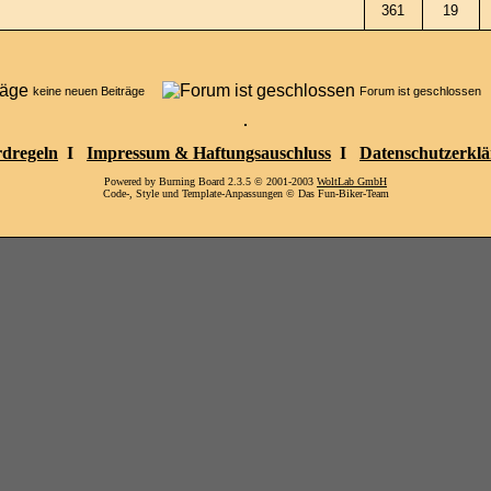
361
19
keine neuen Beiträge
Forum ist geschlosse
dregeln
I
Impressum & Haftungsauschluss
I
Datenschutzerkl
Powered by Burning Board 2.3.5 © 2001-2003
WoltLab GmbH
Code-, Style und Template-Anpassungen © Das Fun-Biker-Team