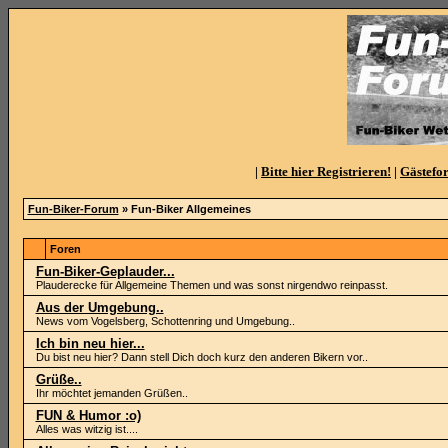
|
Bitte hier Registrieren!
|
Gästefo
Fun-Biker-Forum
» Fun-Biker Allgemeines
Foren
Fun-Biker-Geplauder...
Plauderecke für Allgemeine Themen und was sonst nirgendwo reinpasst.
Aus der Umgebung..
News vom Vogelsberg, Schottenring und Umgebung..
Ich bin neu hier...
Du bist neu hier? Dann stell Dich doch kurz den anderen Bikern vor..
Grüße..
Ihr möchtet jemanden Grüßen..
FUN & Humor :o)
Alles was witzig ist....