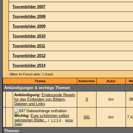
Tourenbilder 2007
Tourenbilder 2008
Tourenbilder 2009
Tourenbilder 2010
Tourenbilder 2011
Tourenbilder 2012
Tourenbilder 2014
(Biker im Forum aktiv: 1 Gast)
Thema
Antworten
Autor
Hi
Ankündigungen & wichtige Themen
Ankündigung:
Ergänzende Regeln
für das Einbinden von Bildern,
0
tim
38
Dateien und Links
Wichtig:
Eure schönsten selbst
691
tim
7.4
geknipsten Bilder...
(
1
2
3
4
...
letzte
Seite
)
Themen