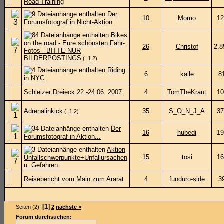
Road-Training
Der
10
Momo
12
Forumsfotograf in Nicht-Aktion
Bikes
on the road - Eure schönsten Fahr-
26
Christof
2.8
Fotos - BITTE NUR
BILDERPOSTINGS
(
1
2
)
Riding
6
kalle
8
in NYC
Schleizer Dreieck 22.-24.06. 2007
4
TomTheKraut
10
Adrenalinkick
35
S_O_N_J_A
37
(
1
2
)
Der
16
hubedi
19
Forumsfotograf in Aktion...
Aktion
15
tosi
16
Unfallschwerpunkte+Unfallursachen
u. Gefahren.
Reisebericht vom Main zum Ararat
4
funduro-side
3
[1]
Seiten (2):
2
nächste »
Forum durchsuchen: