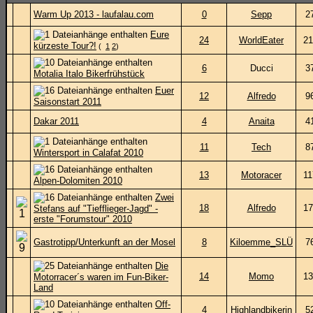
Warm Up 2013 - laufalau.com
0
Sepp
2
Eure
24
WorldEater
21
kürzeste Tour?!
(
1
2
)
6
Ducci
3
Motalia Italo Bikerfrühstück
Euer
12
Alfredo
9
Saisonstart 2011
Dakar 2011
4
Anaita
4
11
Tech
8
Wintersport in Calafat 2010
13
Motoracer
11
Alpen-Dolomiten 2010
Zwei
18
Alfredo
17
Stefans auf "Tiefflieger-Jagd" -
erste "Forumstour" 2010
Gastrotipp/Unterkunft an der Mosel
8
Kiloemme_SLÜ
7
Die
14
Momo
13
Motorracer´s waren im Fun-Biker-
Land
Off-
4
Highlandbikerin
5