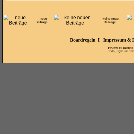
neue
keine neuen
Beiträge
Beiträge
Boardregeln
I
Impressum & H
Powered by Burning
Code-, Style und Te