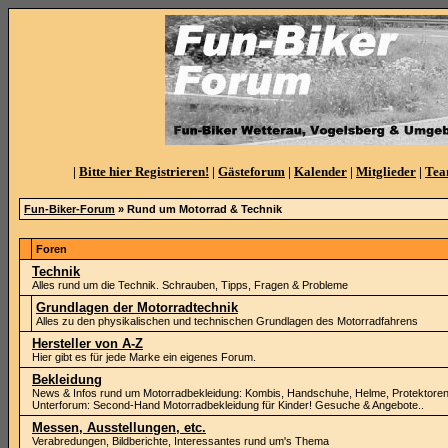
|
Bitte hier Registrieren!
|
Gästeforum
|
Kalender
|
Mitglieder
|
Te
Fun-Biker-Forum
» Rund um Motorrad & Technik
Foren
Technik
Alles rund um die Technik. Schrauben, Tipps, Fragen & Probleme
Grundlagen der Motorradtechnik
Alles zu den physikalischen und technischen Grundlagen des Motorradfahrens
Hersteller von A-Z
Hier gibt es für jede Marke ein eigenes Forum.
Bekleidung
News & Infos rund um Motorradbekleidung: Kombis, Handschuhe, Helme, Protektoren
Unterforum: Second-Hand Motorradbekleidung für Kinder! Gesuche & Angebote..
Messen, Ausstellungen, etc.
Verabredungen, Bildberichte, Interessantes rund um's Thema