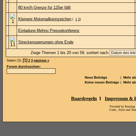
80 km/h Grenze für 125er fällt
Kleinere Motorradkennzeichen
(
1
2
)
Einladung Mehrsi Pressekonferenz
Streckensperrungen ohne Ende
Zeige Themen 1 bis 20 von 59, sortiert nach
[1]
Seiten (3):
2
3
nächste »
Forum durchsuchen:
Neue Beiträge
(
Mehr al
Keine neuen Beiträge
(
Mehr al
Boardregeln
I
Impressum & H
Powered by Burning
Code-, Style und Te