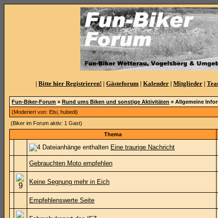
|
Bitte hier Registrieren!
|
Gästeforum
|
Kalender
|
Mitglieder
|
Te
Fun-Biker-Forum
»
Rund ums Biken und sonstige Aktivitäten
» Allgemeine Info
(Moderiert von:
Elsi
,
hubedi
)
(Biker im Forum aktiv: 1 Gast)
Thema
Eine traurige Nachricht
Gebrauchten Moto empfehlen
Keine Segnung mehr in Eich
Empfehlenswerte Seite