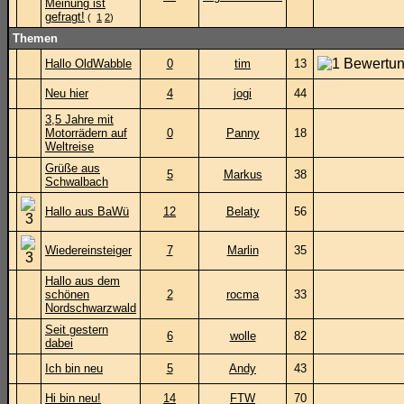
Meinung ist
gefragt!
(
1
2
)
Themen
Hallo OldWabble
0
tim
13
Neu hier
4
jogi
44
3,5 Jahre mit
Motorrädern auf
0
Panny
18
Weltreise
Grüße aus
5
Markus
38
Schwalbach
Hallo aus BaWü
12
Belaty
56
Wiedereinsteiger
7
Marlin
35
Hallo aus dem
schönen
2
rocma
33
Nordschwarzwald
Seit gestern
6
wolle
82
dabei
Ich bin neu
5
Andy
43
Hi bin neu!
14
FTW
70