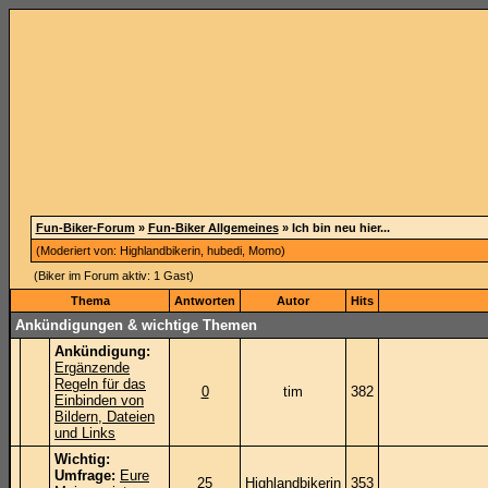
Fun-Biker-Forum
»
Fun-Biker Allgemeines
» Ich bin neu hier...
(Moderiert von:
Highlandbikerin
,
hubedi
,
Momo
)
(Biker im Forum aktiv: 1 Gast)
Thema
Antworten
Autor
Hits
Ankündigungen & wichtige Themen
Ankündigung:
Ergänzende
Regeln für das
0
tim
382
Einbinden von
Bildern, Dateien
und Links
Wichtig:
Umfrage:
Eure
25
Highlandbikerin
353