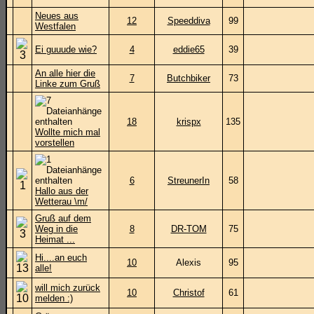
Neues aus
12
Speeddiva
99
Westfalen
Ei guuude wie?
4
eddie65
39
An alle hier die
7
Butchbiker
73
Linke zum Gruß
18
krispx
135
Wollte mich mal
vorstellen
6
StreunerIn
58
Hallo aus der
Wetterau \m/
Gruß auf dem
Weg in die
8
DR-TOM
75
Heimat ...
Hi....an euch
10
Alexis
95
alle!
will mich zurück
10
Christof
61
melden :)