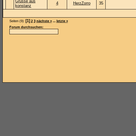
Grüsse aus
4
HerzZorro
35
konstanz
[1]
Seiten (9):
2
3
nächste »
...
letzte »
Forum durchsuchen: