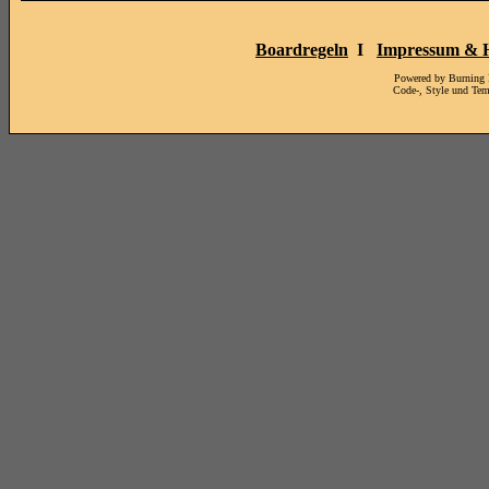
Boardregeln
I
Impressum & H
Powered by Burning
Code-, Style und Te