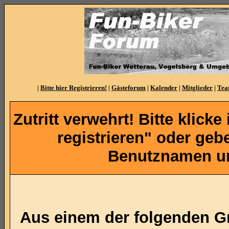
|
Bitte hier Registrieren!
|
Gästeforum
|
Kalender
|
Mitglieder
|
Te
Zutritt verwehrt! Bitte klicke
registrieren" oder ge
Benutznamen un
Aus einem der folgenden Gr