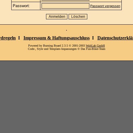
Passwort:
Passwort vergessen
dregeln
I
Impressum & Haftungsauschluss
I
Datenschutzerkl
Powered by Burning Board 2.3.5 © 2001-2003
WoltLab GmbH
Code-, Style und Template-Anpassungen © Das Fun-Biker-Team