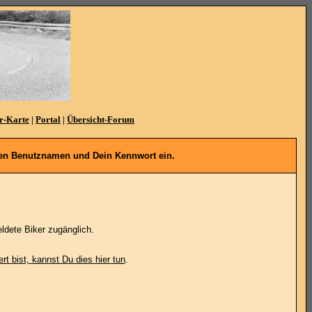
r-Karte
|
Portal
|
Übersicht-Forum
denen Benutznamen und Dein Kennwort ein.
ldete Biker zugänglich.
ert bist, kannst Du dies hier tun
.