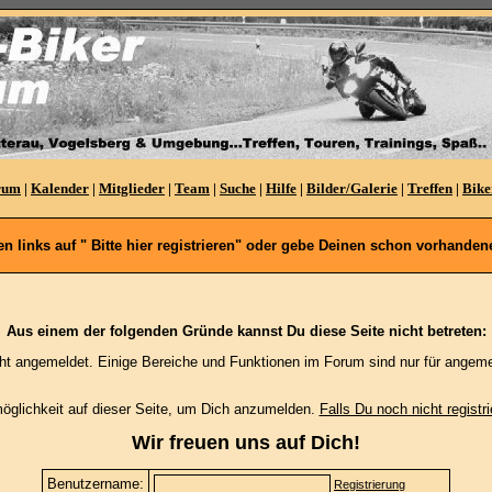
rum
|
Kalender
|
Mitglieder
|
Team
|
Suche
|
Hilfe
|
Bilder/Galerie
|
Treffen
|
Bike
oben links auf " Bitte hier registrieren" oder gebe Deinen schon vorhan
Aus einem der folgenden Gründe kannst Du diese Seite nicht betreten:
cht angemeldet. Einige Bereiche und Funktionen im Forum sind nur für angeme
möglichkeit auf dieser Seite, um Dich anzumelden.
Falls Du noch nicht registri
Wir freuen uns auf Dich!
Benutzername:
Registrierung