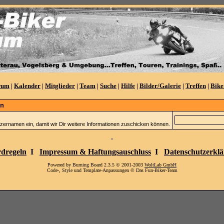
rum
|
Kalender
|
Mitglieder
|
Team
|
Suche
|
Hilfe
|
Bilder/Galerie
|
Treffen
|
Bike
en
zernamen ein, damit wir Dir weitere Informationen zuschicken können.
dregeln
I
Impressum & Haftungsauschluss
I
Datenschutzerkl
Powered by Burning Board 2.3.5 © 2001-2003
WoltLab GmbH
Code-, Style und Template-Anpassungen © Das Fun-Biker-Team