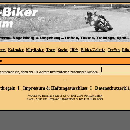
rum
|
Kalender
|
Mitglieder
|
Team
|
Suche
|
Hilfe
|
Bilder/Galerie
|
Treffen
|
Bike
en
zernamen ein, damit wir Dir weitere Informationen zuschicken können.
dregeln
I
Impressum & Haftungsauschluss
I
Datenschutzerkl
Powered by Burning Board 2.3.5 © 2001-2003
WoltLab GmbH
Code-, Style und Template-Anpassungen © Das Fun-Biker-Team