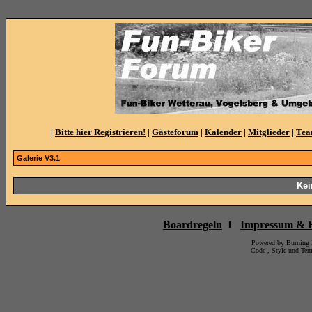
|
Bitte hier Registrieren!
|
Gästeforum
|
Kalender
|
Mitglieder
|
Te
Galerie V3.1
Kein
Boardregeln
I
Impressum & H
Powered by Burning
Code-, Style und Te