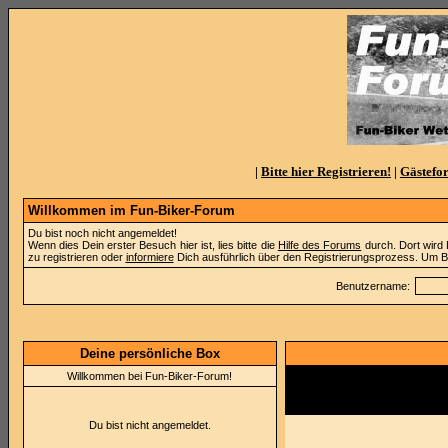
|
Bitte hier Registrieren!
|
Gästefo
Willkommen im Fun-Biker-Forum
Du bist noch nicht angemeldet!
Wenn dies Dein erster Besuch hier ist, lies bitte die
Hilfe des Forums
durch. Dort wird 
zu registrieren oder
informiere
Dich ausführlich über den Registrierungsprozess. Um Be
Benutzername:
Deine persönliche Box
Willkommen bei Fun-Biker-Forum!
Vogelsberg, Biker, Touren, Moto
Du bist nicht angemeldet.