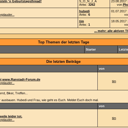
steln 'n Geburtstagsthread!
S_O_N_J_A
23.08.2017
Antw.:
3262
von
Pho
hubedi
01.07.2017
eplauder...
Antw.:
6
v
tim
18.05.2017
Antw.:
1
v
... mehr: alle aktiven
Top Themen der letzten Tage
Starter
Letzte
Die letzten Beiträge
von
bei www.Ranstadt-Forum.de
tim
eplauder...
rd, Biker, Treffen...
r ausbauen. Hubedi und Frau, wie geht es Euch. Meldet Euch doch mal.
von
eile leider tot.
tim
eplauder...