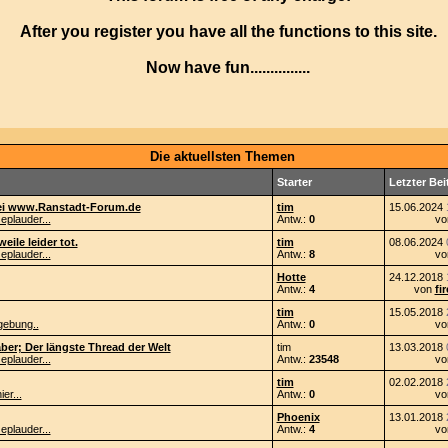
After you register you have all the functions to this site.
Now have fun...............
Die aktuellsten Themen
Starter
Letzter Bei
bei www.Ranstadt-Forum.de
tim
15.06.2024
eplauder...
Antw.:
0
v
eile leider tot.
tim
08.06.2024
eplauder...
Antw.:
8
v
Hotte
24.12.2018
Antw.:
4
von
fi
tim
15.05.2018
ebung..
Antw.:
0
v
ber; Der längste Thread der Welt
tim
13.03.2018
eplauder...
Antw.:
23548
v
tim
02.02.2018
er...
Antw.:
0
v
Phoenix
13.01.2018
eplauder...
Antw.:
4
v