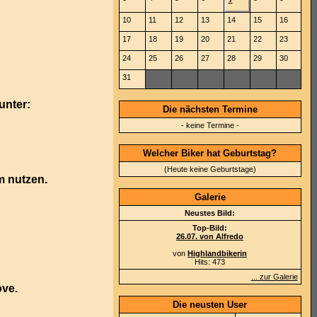
10
11
12
13
14
15
16
17
18
19
20
21
22
23
24
25
26
27
28
29
30
31
unter:
Die nächsten Termine
- keine Termine -
Welcher Biker hat Geburtstag?
(Heute keine Geburtstage)
m nutzen.
Galerie
Neustes Bild:
Top-Bild:
26.07. von Alfredo
von
Highlandbikerin
Hits: 473
... zur Galerie
ve.
Die neusten User