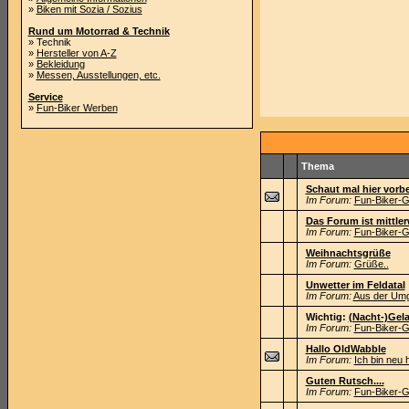
»
Biken mit Sozia / Sozius
Rund um Motorrad & Technik
» Technik
»
Hersteller von A-Z
»
Bekleidung
»
Messen, Ausstellungen, etc.
Service
»
Fun-Biker Werben
Thema
Schaut mal hier vor
Im Forum:
Fun-Biker-G
Das Forum ist mittlerw
Im Forum:
Fun-Biker-G
Weihnachtsgrüße
Im Forum:
Grüße..
Unwetter im Feldatal
Im Forum:
Aus der Umg
Wichtig:
(Nacht-)Gela
Im Forum:
Fun-Biker-G
Hallo OldWabble
Im Forum:
Ich bin neu hi
Guten Rutsch....
Im Forum:
Fun-Biker-G