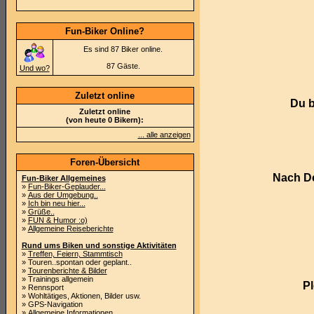
Fun-Biker Online?
Es sind 87 Biker online.
87 Gäste.
Und wo?
Zuletzt online
Du b
Zuletzt online
(von heute 0 Bikern):
... alle anzeigen
Foren-Übersicht
Nach De
Fun-Biker Allgemeines
»
Fun-Biker-Geplauder...
»
Aus der Umgebung..
»
Ich bin neu hier...
»
Grüße..
»
FUN & Humor :o)
»
Allgemeine Reiseberichte
Rund ums Biken und sonstige Aktivitäten
»
Treffen, Feiern, Stammtisch
» Touren..spontan oder geplant..
»
Tourenberichte & Bilder
» Trainings allgemein
Pl
» Rennsport
» Wohltätiges, Aktionen, Bilder usw.
» GPS-Navigation
»
Allgemeine Informationen