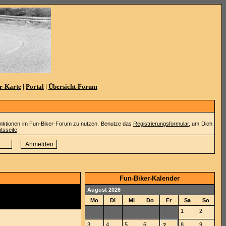
r-Karte
|
Portal
|
Übersicht-Forum
Funktionen im Fun-Biker-Forum zu nutzen. Benutze das
Registrierungsformular
, um Dich
tsseite
.
Fun-Biker-Kalender
August 2026
Mo
Di
Mi
Do
Fr
Sa
So
1
2
3
4
5
6
8
9
7