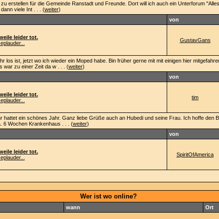
zu erstellen für die Gemeinde Ranstadt und Freunde. Dort will ich auch ein Unterforum "All
ann viele Int . . . (
weiter
)
von
eile leider tot.
GustavGans
eplauder...
r los ist, jetzt wo ich wieder ein Moped habe. Bin früher gerne mit mit einigen hier mitgefahre
ar zu einer Zeit da w . . . (
weiter
)
von
eile leider tot.
tim
eplauder...
 hattet ein schönes Jahr. Ganz liebe Grüße auch an Hubedi und seine Frau. Ich hoffe den Be
. 6 Wochen Krankenhaus . . . (
weiter
)
von
eile leider tot.
SpiritOfAmerica
eplauder...
Wer ist wo online?
wann
Ort