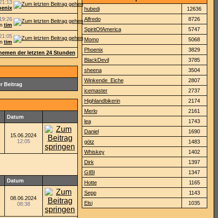
21:13
enix
hubedi
12636
19:26
Alfredo
8726
on
tim
SpiritOfAmerica
5747
21:05
Momo
5068
on
tim
Phoenix
3829
 Themen der letzten 24 Stunden
BlackDevil
3785
sheena
3504
Winkende_Eiche
2807
r Beitrag
icemaster
2737
Highlandbikerin
2174
Merlo
2161
Datum
lea
1743
Daniel
1690
15.06.2024
12:05
götz
1483
Whiskey
1402
Dirk
1397
GIBI
1347
Datum
Hotte
1165
Sepp
1143
08.06.2024
Elsi
1035
08:38