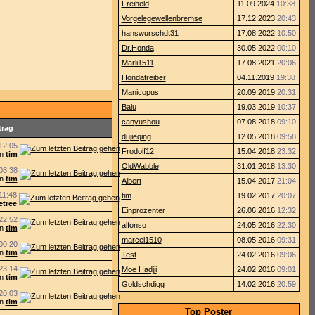
Freiheld
11.09.2024
10:38
Vorgelegewellenbremse
17.12.2023
20:43
hanswurschdt31
17.08.2022
10:50
Dr.Honda
30.05.2022
00:10
Marli1511
17.08.2021
20:06
Hondatreiber
04.11.2019
19:38
Manicopus
20.09.2019
20:31
Balu
19.03.2019
10:37
canyushou
07.08.2018
09:10
trag
dujieqing
12.05.2018
09:58
12:05
Frodolf12
15.04.2018
23:32
on
tim
OldWabble
31.01.2018
13:30
08:38
on
tim
Albert
15.04.2017
21:04
11:48
tim
19.02.2017
20:07
retree
Einprozenter
26.06.2016
12:32
22:52
alfonso
24.05.2016
22:30
on
tim
marcel1510
08.05.2016
09:31
00:20
on
tim
Test
24.02.2016
09:06
23:14
Moe Hadjji
24.02.2016
09:01
on
tim
Goldschdigg
14.02.2016
20:59
20:03
on
tim
Top Poster