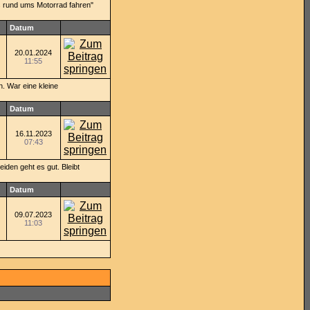
es rund ums Motorrad fahren"
Datum
20.01.2024
11:55
n. War eine kleine
Datum
16.11.2023
07:43
iden geht es gut. Bleibt
Datum
09.07.2023
11:03