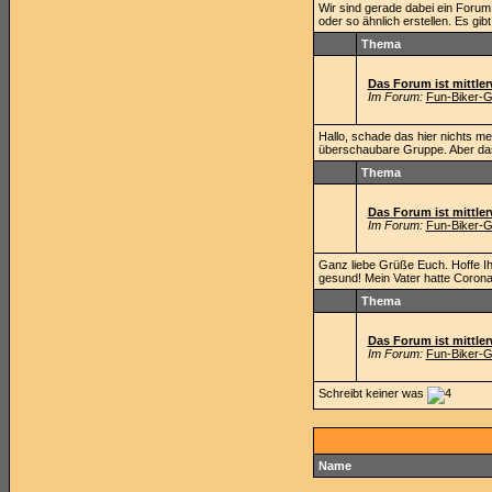
Wir sind gerade dabei ein Forum 
oder so ähnlich erstellen. Es gibt d
Thema
Das Forum ist mittlerw
Im Forum:
Fun-Biker-G
Hallo, schade das hier nichts meh
überschaubare Gruppe. Aber das w
Thema
Das Forum ist mittlerw
Im Forum:
Fun-Biker-G
Ganz liebe Grüße Euch. Hoffe Ihr
gesund! Mein Vater hatte Corona
Thema
Das Forum ist mittlerw
Im Forum:
Fun-Biker-G
Schreibt keiner was
Name