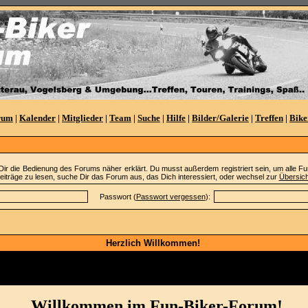
rum
|
Kalender
|
Mitglieder
|
Team
|
Suche
|
Hilfe
|
Bilder/Galerie
|
Treffen
|
Bike
Dir die Bedienung des Forums näher erklärt. Du musst außerdem registriert sein, um alle 
iträge zu lesen, suche Dir das Forum aus, das Dich interessiert, oder wechsel zur
Übersich
Passwort (
Passwort vergessen
):
Herzlich Willkommen!
rrad, Schottenring, Friedel, Bikerhaus
Willkommen im Fun-Biker-Forum!