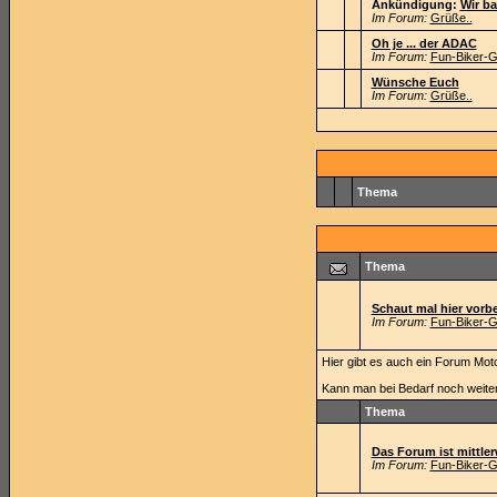
Ankündigung:
Wir ba
Im Forum:
Grüße..
Oh je ... der ADAC
Im Forum:
Fun-Biker-G
Wünsche Euch
Im Forum:
Grüße..
Thema
Thema
Schaut mal hier vor
Im Forum:
Fun-Biker-G
Hier gibt es auch ein Forum Motor
Kann man bei Bedarf noch weite
Thema
Das Forum ist mittlerw
Im Forum:
Fun-Biker-G