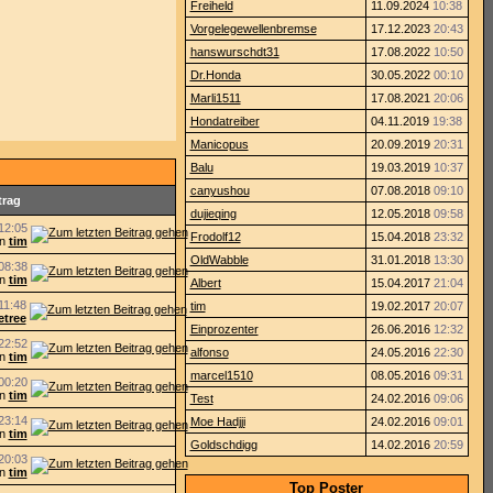
Freiheld
11.09.2024
10:38
Vorgelegewellenbremse
17.12.2023
20:43
hanswurschdt31
17.08.2022
10:50
Dr.Honda
30.05.2022
00:10
Marli1511
17.08.2021
20:06
Hondatreiber
04.11.2019
19:38
Manicopus
20.09.2019
20:31
Balu
19.03.2019
10:37
canyushou
07.08.2018
09:10
trag
dujieqing
12.05.2018
09:58
12:05
Frodolf12
15.04.2018
23:32
on
tim
OldWabble
31.01.2018
13:30
08:38
on
tim
Albert
15.04.2017
21:04
11:48
tim
19.02.2017
20:07
retree
Einprozenter
26.06.2016
12:32
22:52
alfonso
24.05.2016
22:30
on
tim
marcel1510
08.05.2016
09:31
00:20
on
tim
Test
24.02.2016
09:06
23:14
Moe Hadjji
24.02.2016
09:01
on
tim
Goldschdigg
14.02.2016
20:59
20:03
on
tim
Top Poster