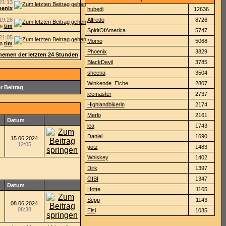
21:13
enix
hubedi
12636
19:26
Alfredo
8726
on
tim
SpiritOfAmerica
5747
21:05
Momo
5068
on
tim
Phoenix
3829
 Themen der letzten 24 Stunden
BlackDevil
3785
sheena
3504
Winkende_Eiche
2807
r Beitrag
icemaster
2737
Highlandbikerin
2174
Merlo
2161
Datum
lea
1743
Daniel
1690
15.06.2024
12:05
götz
1483
Whiskey
1402
Dirk
1397
GIBI
1347
Datum
Hotte
1165
Sepp
1143
08.06.2024
08:38
Elsi
1035