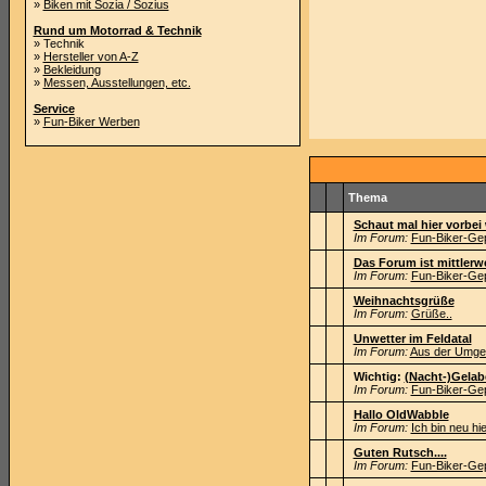
»
Biken mit Sozia / Sozius
Rund um Motorrad & Technik
» Technik
»
Hersteller von A-Z
»
Bekleidung
»
Messen, Ausstellungen, etc.
Service
»
Fun-Biker Werben
Thema
Schaut mal hier vorbe
Im Forum:
Fun-Biker-Gep
Das Forum ist mittlerwei
Im Forum:
Fun-Biker-Gep
Weihnachtsgrüße
Im Forum:
Grüße..
Unwetter im Feldatal
Im Forum:
Aus der Umge
Wichtig:
(Nacht-)Gelabe
Im Forum:
Fun-Biker-Gep
Hallo OldWabble
Im Forum:
Ich bin neu hier
Guten Rutsch....
Im Forum:
Fun-Biker-Gep