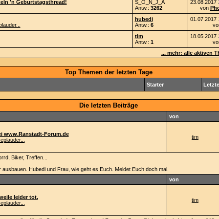
teln 'n Geburtstagsthread!
S_O_N_J_A
23.08.2017
Antw.:
3262
von
Pho
hubedi
01.07.2017
lauder...
Antw.:
6
v
tim
18.05.2017
Antw.:
1
v
... mehr: alle aktiven
Top Themen der letzten Tage
Starter
Letzte
Die letzten Beiträge
von
bei www.Ranstadt-Forum.de
tim
eplauder...
rd, Biker, Treffen...
r ausbauen. Hubedi und Frau, wie geht es Euch. Meldet Euch doch mal.
von
eile leider tot.
tim
eplauder...