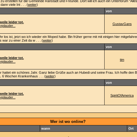
zu erstellen für die Gemeinde Ranstadt und Freunde. Dort will ich auch ein Unterforum "All
ann viele Int . . . (
weiter
)
von
eile leider tot.
GustavGans
eplauder...
r los ist, jetzt wo ich wieder ein Moped habe. Bin früher gerne mit mit einigen hier mitgefahre
ar zu einer Zeit da w . . . (
weiter
)
von
eile leider tot.
tim
eplauder...
 hattet ein schönes Jahr. Ganz liebe Grüße auch an Hubedi und seine Frau. Ich hoffe den Be
. 6 Wochen Krankenhaus . . . (
weiter
)
von
eile leider tot.
SpiritOfAmerica
eplauder...
Wer ist wo online?
wann
Ort