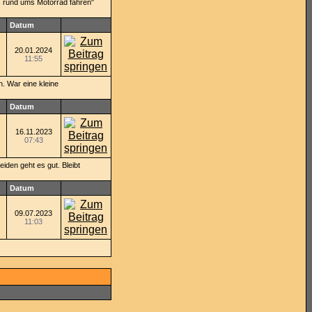
es rund ums Motorrad fahren"
Datum
20.01.2024
11:55
n. War eine kleine
Datum
16.11.2023
07:43
iden geht es gut. Bleibt
Datum
09.07.2023
11:03