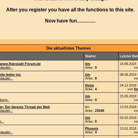
After you register you have all the functions to this site.
Now have fun...............
Die aktuellsten Themen
Starter
Letzter Bei
i www.Ranstadt-Forum.de
tim
15.06.2024
lauder...
Antw.:
0
v
le leider tot.
tim
08.06.2024
lauder...
Antw.:
8
v
Hotte
24.12.2018
Antw.:
4
von
fi
tim
15.05.2018
bung..
Antw.:
0
v
r; Der längste Thread der Welt
tim
13.03.2018
lauder...
Antw.:
23548
v
tim
02.02.2018
...
Antw.:
0
v
Phoenix
13.01.2018
lauder...
Antw.:
4
v