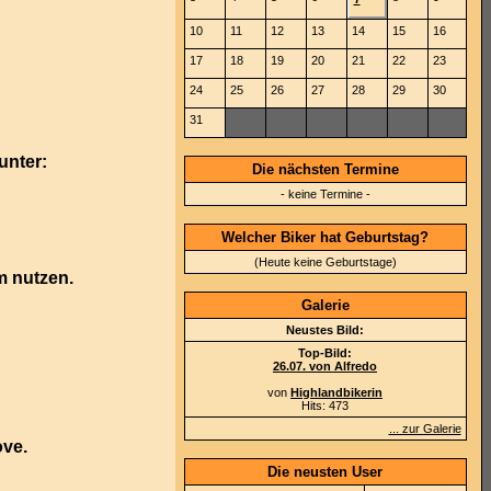
10
11
12
13
14
15
16
17
18
19
20
21
22
23
24
25
26
27
28
29
30
31
unter:
Die nächsten Termine
- keine Termine -
Welcher Biker hat Geburtstag?
(Heute keine Geburtstage)
m nutzen.
Galerie
Neustes Bild:
Top-Bild:
26.07. von Alfredo
von
Highlandbikerin
Hits: 473
... zur Galerie
ve.
Die neusten User