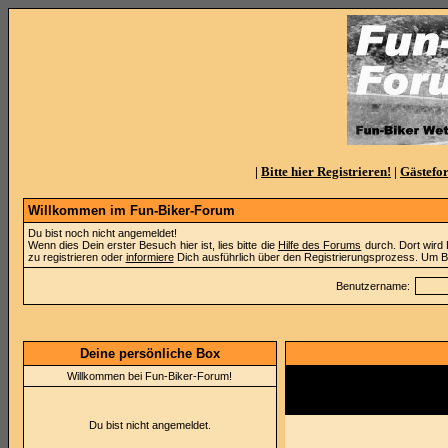
|
Bitte hier Registrieren!
|
Gästefo
Willkommen im Fun-Biker-Forum
Du bist noch nicht angemeldet!
Wenn dies Dein erster Besuch hier ist, lies bitte die
Hilfe des Forums
durch. Dort wird 
zu registrieren oder
informiere
Dich ausführlich über den Registrierungsprozess. Um Be
Benutzername:
Deine persönliche Box
Willkommen bei Fun-Biker-Forum!
Vogelsberg, Biker, Touren, Moto
Du bist nicht angemeldet.