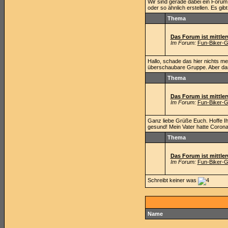
Wir sind gerade dabei ein Forum 
oder so ähnlich erstellen. Es gibt d
Thema
Das Forum ist mittlerw
Im Forum:
Fun-Biker-G
Hallo, schade das hier nichts meh
überschaubare Gruppe. Aber das w
Thema
Das Forum ist mittlerw
Im Forum:
Fun-Biker-G
Ganz liebe Grüße Euch. Hoffe Ihr
gesund! Mein Vater hatte Corona
Thema
Das Forum ist mittlerw
Im Forum:
Fun-Biker-G
Schreibt keiner was
Name