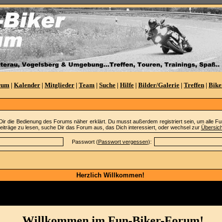
rum
|
Kalender
|
Mitglieder
|
Team
|
Suche
|
Hilfe
|
Bilder/Galerie
|
Treffen
|
Bike
Dir die Bedienung des Forums näher erklärt. Du musst außerdem registriert sein, um alle 
iträge zu lesen, suche Dir das Forum aus, das Dich interessiert, oder wechsel zur
Übersich
Passwort (
Passwort vergessen
):
Herzlich Willkommen!
rrad, Schottenring, Friedel, Bikerhaus
Willkommen im Fun-Biker-Forum!