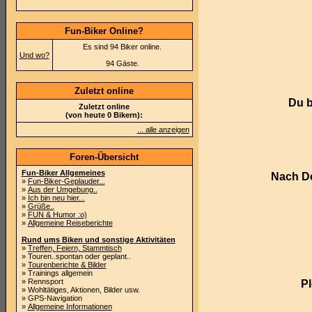
Fun-Biker Online?
Es sind 94 Biker online.
Und wo?
94 Gäste.
Zuletzt online
Du b
Zuletzt online
(von heute 0 Bikern):
... alle anzeigen
Foren-Übersicht
Fun-Biker Allgemeines
Nach De
»
Fun-Biker-Geplauder...
»
Aus der Umgebung..
»
Ich bin neu hier...
»
Grüße..
»
FUN & Humor :o)
»
Allgemeine Reiseberichte
Rund ums Biken und sonstige Aktivitäten
»
Treffen, Feiern, Stammtisch
» Touren..spontan oder geplant..
»
Tourenberichte & Bilder
» Trainings allgemein
» Rennsport
Pl
» Wohltätiges, Aktionen, Bilder usw.
» GPS-Navigation
»
Allgemeine Informationen