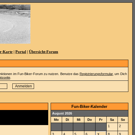
r-Karte
|
Portal
|
Übersicht-Forum
Funktionen im Fun-Biker-Forum zu nutzen. Benutze das
Registrierungsformular
, um Dich
tsseite
.
Fun-Biker-Kalender
August 2026
Mo
Di
Mi
Do
Fr
Sa
So
1
2
3
4
5
6
8
9
7