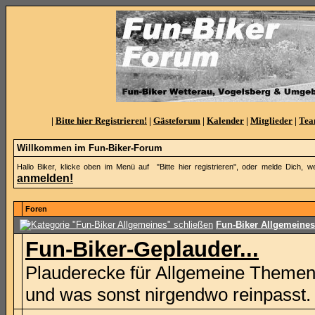
|
Bitte hier Registrieren!
|
Gästeforum
|
Kalender
|
Mitglieder
|
Te
Willkommen im Fun-Biker-Forum
Hallo Biker, klicke oben im Menü auf "Bitte hier registrieren", oder melde Dic
anmelden!
Foren
Fun-Biker Allgemeines
Fun-Biker-Geplauder...
Plauderecke für Allgemeine Theme
und was sonst nirgendwo reinpasst.