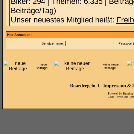
Biker: 294 | Themen: 6.335 | Beiträg
Beiträge/Tag)
Unser neuestes Mitglied heißt:
Freih
Hier Anmelden!
Benutzername:
Passwort 
neue
keine neuen
Beiträge
Beiträge
Boardregeln
I
Impressum & H
Powered by Burning
Code-, Style und Te