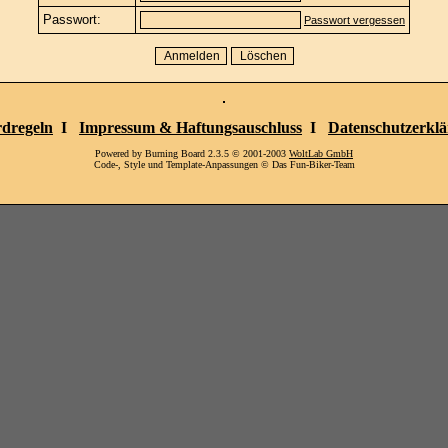
Passwort:
Passwort vergessen
dregeln
I
Impressum & Haftungsauschluss
I
Datenschutzerkl
Powered by Burning Board 2.3.5 © 2001-2003
WoltLab GmbH
Code-, Style und Template-Anpassungen © Das Fun-Biker-Team