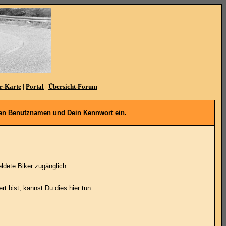
r-Karte
|
Portal
|
Übersicht-Forum
denen Benutznamen und Dein Kennwort ein.
ldete Biker zugänglich.
ert bist, kannst Du dies hier tun
.