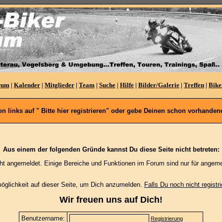
rum
|
Kalender
|
Mitglieder
|
Team
|
Suche
|
Hilfe
|
Bilder/Galerie
|
Treffen
|
Bike
oben links auf " Bitte hier registrieren" oder gebe Deinen schon vorhan
Aus einem der folgenden Gründe kannst Du diese Seite nicht betreten:
cht angemeldet. Einige Bereiche und Funktionen im Forum sind nur für angeme
möglichkeit auf dieser Seite, um Dich anzumelden.
Falls Du noch nicht registri
Wir freuen uns auf Dich!
Benutzername:
Registrierung