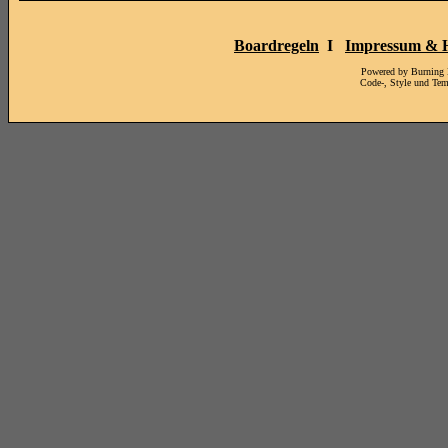
Boardregeln
I
Impressum & H
Powered by Burning
Code-, Style und Te