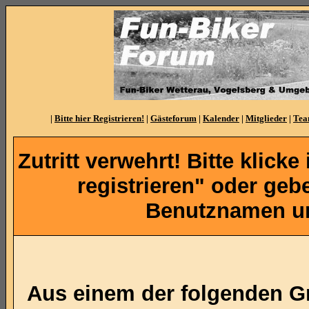
|
Bitte hier Registrieren!
|
Gästeforum
|
Kalender
|
Mitglieder
|
Te
Zutritt verwehrt! Bitte klicke
registrieren" oder ge
Benutznamen un
Aus einem der folgenden Gr