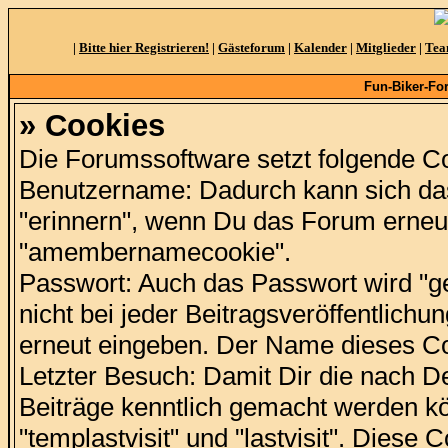
|
Bitte hier Registrieren!
|
Gästeforum
|
Kalender
|
Mitglieder
|
Te
Fun-Biker-Fo
» Cookies
Die Forumssoftware setzt folgende C
Benutzername: Dadurch kann sich d
"erinnern", wenn Du das Forum erneu
"amembernamecookie".
Passwort: Auch das Passwort wird "g
nicht bei jeder Beitragsveröffentlich
erneut eingeben. Der Name dieses Co
Letzter Besuch: Damit Dir die nach De
Beiträge kenntlich gemacht werden k
"templastvisit" und "lastvisit". Diese