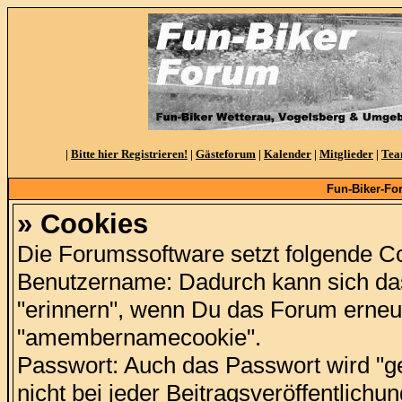
|
Bitte hier Registrieren!
|
Gästeforum
|
Kalender
|
Mitglieder
|
Te
Fun-Biker-Fo
» Cookies
Die Forumssoftware setzt folgende C
Benutzername: Dadurch kann sich d
"erinnern", wenn Du das Forum erneu
"amembernamecookie".
Passwort: Auch das Passwort wird "g
nicht bei jeder Beitragsveröffentlich