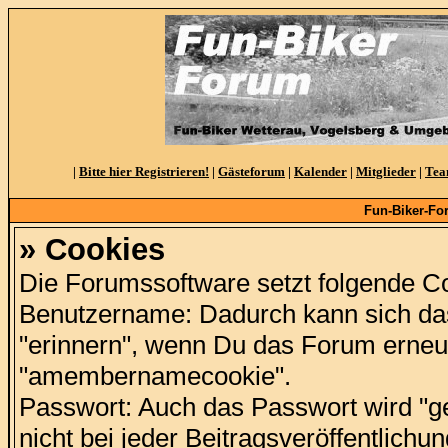
|
Bitte hier Registrieren!
|
Gästeforum
|
Kalender
|
Mitglieder
|
Te
Fun-Biker-Fo
» Cookies
Die Forumssoftware setzt folgende C
Benutzername: Dadurch kann sich d
"erinnern", wenn Du das Forum erneu
"amembernamecookie".
Passwort: Auch das Passwort wird "g
nicht bei jeder Beitragsveröffentlich