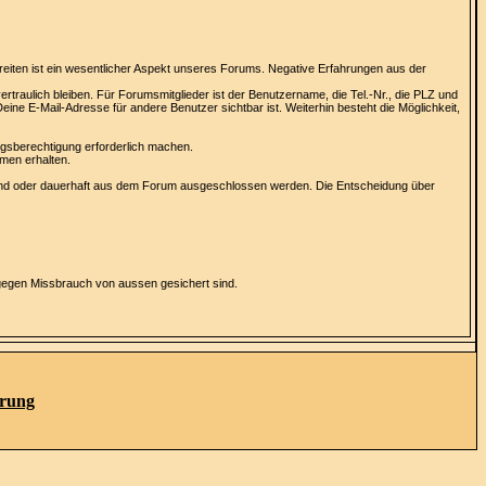
reiten ist ein wesentlicher Aspekt unseres Forums. Negative Erfahrungen aus der
raulich bleiben. Für Forumsmitglieder ist der Benutzername, die Tel.-Nr., die PLZ und
e E-Mail-Adresse für andere Benutzer sichtbar ist. Weiterhin besteht die Möglichkeit,
ngsberechtigung erforderlich machen.
men erhalten.
end oder dauerhaft aus dem Forum ausgeschlossen werden. Die Entscheidung über
gegen Missbrauch von aussen gesichert sind.
ärung