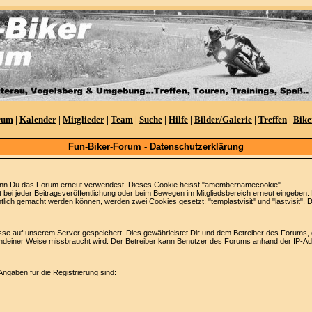
rum
|
Kalender
|
Mitglieder
|
Team
|
Suche
|
Hilfe
|
Bilder/Galerie
|
Treffen
|
Bike
Fun-Biker-Forum - Datenschutzerklärung
nn Du das Forum erneut verwendest. Dieses Cookie heisst "amembernamecookie".
bei jeder Beitragsveröffentlichung oder beim Bewegen im Mitgliedsbereich erneut eingeben
ntlich gemacht werden können, werden zwei Cookies gesetzt: "templastvisit" und "lastvisit"
se auf unserem Server gespeichert. Dies gewährleistet Dir und dem Betreiber des Forums, dass 
endeiner Weise missbraucht wird. Der Betreiber kann Benutzer des Forums anhand der IP-A
 Angaben für die Registrierung sind: