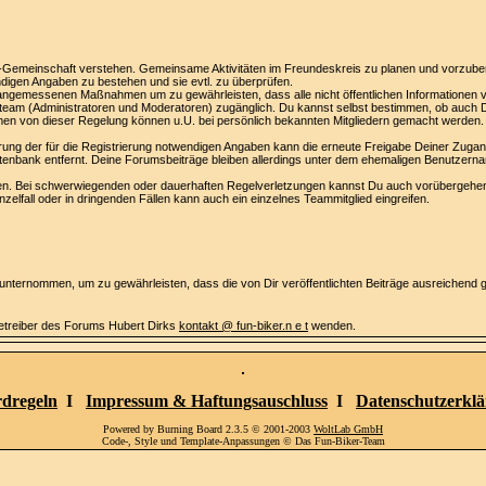
ker-Gemeinschaft verstehen. Gemeinsame Aktivitäten im Freundeskreis zu planen und vorzube
ndigen Angaben zu bestehen und sie evtl. zu überprüfen.
ngemessenen Maßnahmen um zu gewährleisten, dass alle nicht öffentlichen Informationen vert
eam (Administratoren und Moderatoren) zugänglich. Du kannst selbst bestimmen, ob auch Dein
hmen von dieser Regelung können u.U. bei persönlich bekannten Mitgliedern gemacht werden.
rung der für die Registrierung notwendigen Angaben kann die erneute Freigabe Deiner Zuga
enbank entfernt. Deine Forumsbeiträge bleiben allerdings unter dem ehemaligen Benutzerna
rden. Bei schwerwiegenden oder dauerhaften Regelverletzungen kannst Du auch vorübergeh
nzelfall oder in dringenden Fällen kann auch ein einzelnes Teammitglied eingreifen.
ternommen, um zu gewährleisten, dass die von Dir veröffentlichten Beiträge ausreichend 
etreiber des Forums Hubert Dirks
kontakt @ fun-biker.n e t
wenden.
dregeln
I
Impressum & Haftungsauschluss
I
Datenschutzerkl
Powered by Burning Board 2.3.5 © 2001-2003
WoltLab GmbH
Code-, Style und Template-Anpassungen © Das Fun-Biker-Team