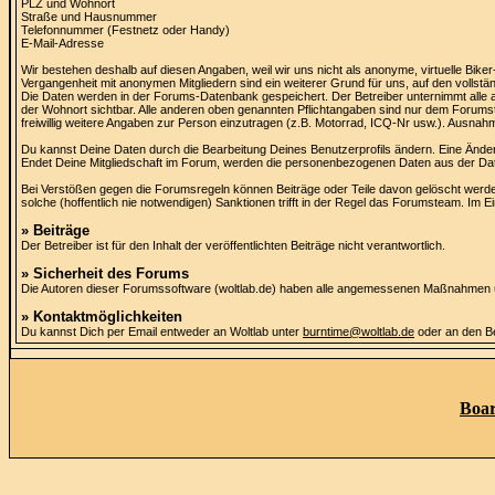
PLZ und Wohnort
Straße und Hausnummer
Telefonnummer (Festnetz oder Handy)
E-Mail-Adresse
Wir bestehen deshalb auf diesen Angaben, weil wir uns nicht als anonyme, virtuelle Bi
Vergangenheit mit anonymen Mitgliedern sind ein weiterer Grund für uns, auf den vollstä
Die Daten werden in der Forums-Datenbank gespeichert. Der Betreiber unternimmt alle a
der Wohnort sichtbar. Alle anderen oben genannten Pflichtangaben sind nur dem Forumst
freiwillig weitere Angaben zur Person einzutragen (z.B. Motorrad, ICQ-Nr usw.). Ausna
Du kannst Deine Daten durch die Bearbeitung Deines Benutzerprofils ändern. Eine Ände
Endet Deine Mitgliedschaft im Forum, werden die personenbezogenen Daten aus der Dat
Bei Verstößen gegen die Forumsregeln können Beiträge oder Teile davon gelöscht we
solche (hoffentlich nie notwendigen) Sanktionen trifft in der Regel das Forumsteam. Im Ei
» Beiträge
Der Betreiber ist für den Inhalt der veröffentlichten Beiträge nicht verantwortlich.
» Sicherheit des Forums
Die Autoren dieser Forumssoftware (woltlab.de) haben alle angemessenen Maßnahmen un
» Kontaktmöglichkeiten
Du kannst Dich per Email entweder an Woltlab unter
burntime@woltlab.de
oder an den B
Boar