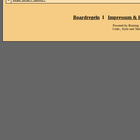
Boardregeln
I
Impressum & H
Powered by Burning
Code-, Style und Te