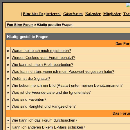
|
Bitte hier Registrieren!
|
Gästeforum
|
Kalender
|
Mitglieder
|
Te
Fun-Biker-Forum
» Häufig gestellte Fragen
Häufig gestellte Fragen
Das For
»
Warum sollte ich mich registrieren?
»
Werden Cookies vom Forum benutzt?
»
Wie kann ich mein Profil bearbeiten?
»
Was kann ich tun, wenn ich mein Passwort vergessen habe?
»
Wofür ist die Signatur?
»
Wie bekomme ich ein Bild (Avatar) unter meinen Benutzernamen?
»
Was ist die Freunde-Liste und die Ignorierliste?
»
Was sind Favoriten?
»
Was sind Rangtitel und Rangzeichen?
Das Foru
»
Wie kann ich das Forum durchsuchen?
»
Kann ich anderen Bikern E-Mails schicken?