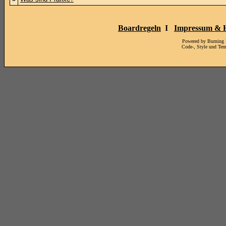
Boardregeln
I
Impressum & H
Powered by Burning
Code-, Style und Te