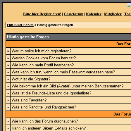
|
Bitte hier Registrieren!
|
Gästeforum
|
Kalender
|
Mitglieder
|
Te
Fun-Biker-Forum
» Häufig gestellte Fragen
Häufig gestellte Fragen
Das For
»
Warum sollte ich mich registrieren?
»
Werden Cookies vom Forum benutzt?
»
Wie kann ich mein Profil bearbeiten?
»
Was kann ich tun, wenn ich mein Passwort vergessen habe?
»
Wofür ist die Signatur?
»
Wie bekomme ich ein Bild (Avatar) unter meinen Benutzernamen?
»
Was ist die Freunde-Liste und die Ignorierliste?
»
Was sind Favoriten?
»
Was sind Rangtitel und Rangzeichen?
Das Foru
»
Wie kann ich das Forum durchsuchen?
»
Kann ich anderen Bikern E-Mails schicken?