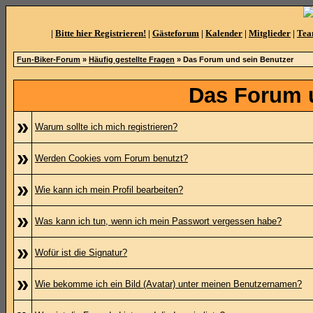
|
Bitte hier Registrieren!
|
Gästeforum
|
Kalender
|
Mitglieder
|
Te
Fun-Biker-Forum
»
Häufig gestellte Fragen
» Das Forum und sein Benutzer
Das Forum 
»
Warum sollte ich mich registrieren?
»
Werden Cookies vom Forum benutzt?
»
Wie kann ich mein Profil bearbeiten?
»
Was kann ich tun, wenn ich mein Passwort vergessen habe?
»
Wofür ist die Signatur?
»
Wie bekomme ich ein Bild (Avatar) unter meinen Benutzernamen?