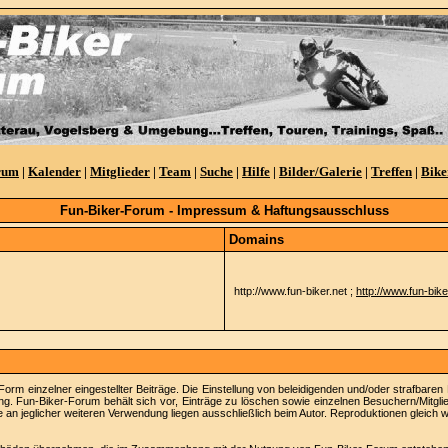
rum
|
Kalender
|
Mitglieder
|
Team
|
Suche
|
Hilfe
|
Bilder/Galerie
|
Treffen
|
Bike
Fun-Biker-Forum - Impressum & Haftungsausschluss
Domains
http://www.fun-biker.net ;
http://www.fun-bik
Form einzelner eingestellter Beiträge. Die Einstellung von beleidigenden und/oder strafbaren
ng. Fun-Biker-Forum behält sich vor, Einträge zu löschen sowie einzelnen Besuchern/Mitglie
 an jeglicher weiteren Verwendung liegen ausschließlich beim Autor. Reproduktionen gleich w