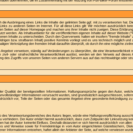
chäden übernehmen, die im Zusammenhang mit der Nutzung von Fun-Biker-Forum entstehen.
die Ausbringung eines Links die Inhalte der gelinkten Seite ggf. mit zu verantworten hat. 
nks zu anderen Seiten im Internet. Für all diese Links gilt: Wir möchten ausdrücklich beton
nkten Seiten auf dieser Homepage und machen uns ihrer Inhalte nicht zueigen. Diese Erklärung
nutzt werden. Als Inhaltsanbieter für die veröffentlichten eigenen Inhalte auf dieser Websit
enen Inhalte zu unterscheiden. Durch den Querverweis halten wir insofern "fremde Inhalte" zu
idrigen bzw. strafbaren Inhalt) positive Kenntnis vorliegt und es uns technisch möglich un
igen Verknüpfung den fremden Inhalt daraufhin überprüft, ob durch ihn eine mögliche zivilrech
em Angebot verweisen, ständig auf Veränderungen zu überprüfen, die eine Verantwortlichkei
 zivil- oder strafrechtliche Verantwortlichkeit auslöst, werden wir den Verweis auf dies
ung des Zugriffs von unseren Seiten von anderen Servern aus auf das rechtswidrige oder st
 oder Qualität der bereitgestellten Informationen. Haftungsansprüche gegen den Autor, welc
nvollständiger Informationen verursacht wurden, sind grundsätzlich ausgeschlossen, sofern
 ausdrücklich vor, Teile der Seiten oder das gesamte Angebot ohne gesonderte Ankündigung zu
lb des Verantwortungsbereiches des Autors liegen, würde eine Haftungsverpflichtung ausschlie
 verhindern. Der Autor erklärt hiermit ausdrücklich, dass zum Zeitpunkt der Linksetzung kein
en hat der Autor keinerlei Einfluss. Deshalb distanziert er sich hiermit ausdrücklich von allen
nks und Verweise sowie für Fremdeinträge in vom Autor eingerichteten Gästebüchern, Diskuss
Informationen entstehen, haftet allein der Anbieter der Seite, auf welche verwiesen wurde, ni