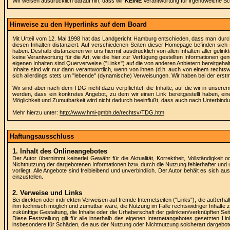
Wir weisen ausdrücklich darauf hin, dass wir
KEINE
Verantwortung für irgendwelche S
Hinweise zu den Hyperlinks auf dem Board
Mit Urteil vom 12. Mai 1998 hat das Landgericht Hamburg entschieden, dass man durch 
diesen Inhalten distanziert. Auf verschiedenen Seiten dieser Homepage befinden sich Li
haben. Deshalb distanzieren wir uns hiermit ausdrücklich von allen Inhalten aller geli
keine Verantwortung für die Art, wie die hier zur Verfügung gestellten Informationen ge
eigenen Inhalten sind Querverweise ("Links") auf die von anderen Anbietern bereitgehalt
Inhalte sind wir nur dann verantwortlich, wenn von ihnen (d.h. auch von einem rechtsw
sich allerdings stets um "lebende" (dynamische) Verweisungen. Wir haben bei der erstmal
Wir sind aber nach dem TDG nicht dazu verpflichtet, die Inhalte, auf die wir in unser
werden, dass ein konkretes Angebot, zu dem wir einen Link bereitgestellt haben, eine
Möglichkeit und Zumutbarkeit wird nicht dadurch beeinflußt, dass auch nach Unterbind
Mehr hierzu unter:
http://www.hmi-gmbh.de/rechtsv/TDG.htm
Haftungsausschluss
1. Inhalt des Onlineangebotes
Der Autor übernimmt keinerlei Gewähr für die Aktualität, Korrektheit, Vollständigkeit
Nichtnutzung der dargebotenen Informationen bzw. durch die Nutzung fehlerhafter und u
vorliegt. Alle Angebote sind freibleibend und unverbindlich. Der Autor behält es sich
einzustellen.
2. Verweise und Links
Bei direkten oder indirekten Verweisen auf fremde Internetseiten ("Links"), die außerha
ihm technisch möglich und zumutbar wäre, die Nutzung im Falle rechtswidriger Inhalte zu
zukünftige Gestaltung, die Inhalte oder die Urheberschaft der gelinkten/verknüpften Seit
Diese Feststellung gilt für alle innerhalb des eigenen Internetangebotes gesetzten Li
insbesondere für Schäden, die aus der Nutzung oder Nichtnutzung solcherart dargebotener 