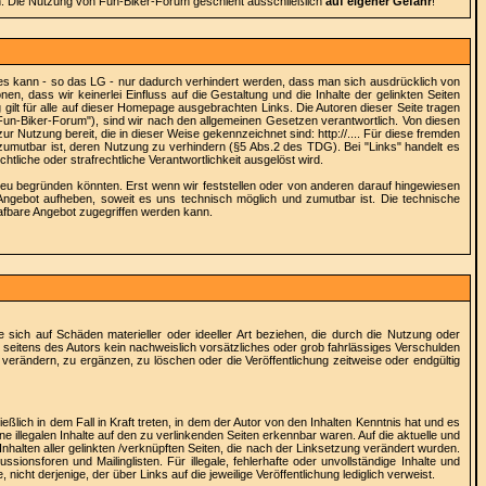
 Die Nutzung von Fun-Biker-Forum geschieht ausschließlich
auf eigener Gefahr
!
Dies kann - so das LG - nur dadurch verhindert werden, dass man sich ausdrücklich von
en, dass wir keinerlei Einfluss auf die Gestaltung und die Inhalte der gelinkten Seiten
 gilt für alle auf dieser Homepage ausgebrachten Links. Die Autoren dieser Seite tragen
e ("Fun-Biker-Forum"), sind wir nach den allgemeinen Gesetzen verantwortlich. Von diesen
r Nutzung bereit, die in dieser Weise gekennzeichnet sind: http://.... Für diese fremden
d zumutbar ist, deren Nutzung zu verhindern (§5 Abs.2 des TDG). Bei "Links" handelt es
tliche oder strafrechtliche Verantwortlichkeit ausgelöst wird.
t neu begründen könnten. Erst wenn wir feststellen oder von anderen darauf hingewiesen
es Angebot aufheben, soweit es uns technisch möglich und zumutbar ist. Die technische
rafbare Angebot zugegriffen werden kann.
he sich auf Schäden materieller oder ideeller Art beziehen, die durch die Nutzung oder
 seitens des Autors kein nachweislich vorsätzliches oder grob fahrlässiges Verschulden
 verändern, zu ergänzen, zu löschen oder die Veröffentlichung zeitweise oder endgültig
ßlich in dem Fall in Kraft treten, in dem der Autor von den Inhalten Kenntnis hat und es
e illegalen Inhalte auf den zu verlinkenden Seiten erkennbar waren. Auf die aktuelle und
 Inhalten aller gelinkten /verknüpften Seiten, die nach der Linksetzung verändert wurden.
ionsforen und Mailinglisten. Für illegale, fehlerhafte oder unvollständige Inhalte und
cht derjenige, der über Links auf die jeweilige Veröffentlichung lediglich verweist.