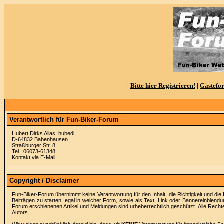
|
Bitte hier Registrieren!
|
Gästefo
Verantwortlich für Fun-Biker-Forum
Hubert Dirks Alias: hubedi
D-64832 Babenhausen
Straßburger Str. 8
Tel.: 06073-61348
Kontakt via E-Mail
Copyright / Disclaimer
Fun-Biker-Forum übernimmt keine Verantwortung für den Inhalt, die Richtigkeit und die 
Beiträgen zu starten, egal in welcher Form, sowie als Text, Link oder Bannereinblendu
Forum erschienenen Artikel und Meldungen sind urheberrechtlich geschützt. Alle Rechte
Autors.