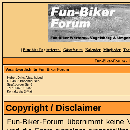
|
Bitte hier Registrieren!
|
Gästeforum
|
Kalender
|
Mitglieder
|
Te
Fun-Biker-Forum -
Verantwortlich für Fun-Biker-Forum
Hubert Dirks Alias: hubedi
D-64832 Babenhausen
Straßburger Str. 8
Tel.: 06073-61348
Kontakt via E-Mail
Copyright / Disclaimer
Fun-Biker-Forum übernimmt keine Ver