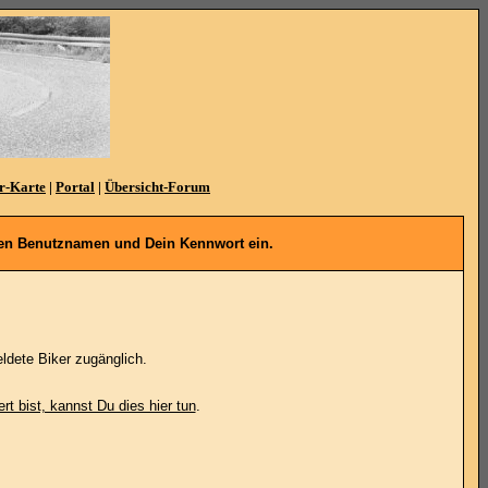
r-Karte
|
Portal
|
Übersicht-Forum
denen Benutznamen und Dein Kennwort ein.
ldete Biker zugänglich.
ert bist, kannst Du dies hier tun
.