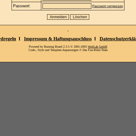
Passwort:
Passwort vergessen
dregeln
I
Impressum & Haftungsauschluss
I
Datenschutzerkl
Powered by Burning Board 2.3.5 © 2001-2003
WoltLab GmbH
Code-, Style und Template-Anpassungen © Das Fun-Biker-Team