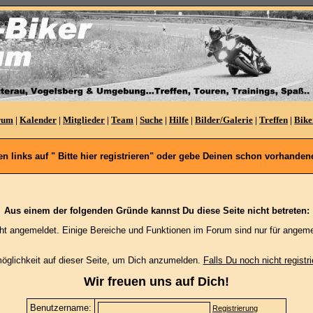
rum
|
Kalender
|
Mitglieder
|
Team
|
Suche
|
Hilfe
|
Bilder/Galerie
|
Treffen
|
Bike
oben links auf " Bitte hier registrieren" oder gebe Deinen schon vorhan
Aus einem der folgenden Gründe kannst Du diese Seite nicht betreten:
cht angemeldet. Einige Bereiche und Funktionen im Forum sind nur für angeme
möglichkeit auf dieser Seite, um Dich anzumelden.
Falls Du noch nicht registri
Wir freuen uns auf Dich!
Benutzername:
Registrierung