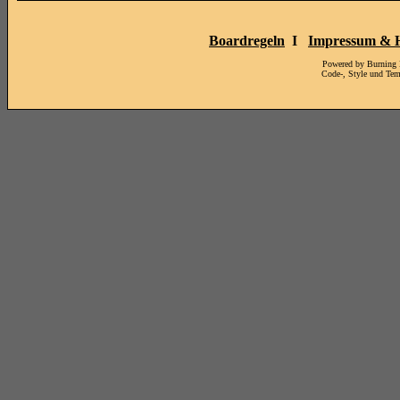
Boardregeln
I
Impressum & H
Powered by Burning
Code-, Style und Te