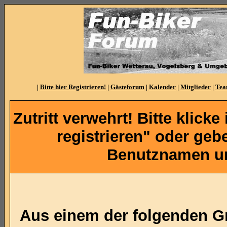
|
Bitte hier Registrieren!
|
Gästeforum
|
Kalender
|
Mitglieder
|
Te
Zutritt verwehrt! Bitte klicke
registrieren" oder ge
Benutznamen un
Aus einem der folgenden Gr