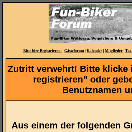
|
Bitte hier Registrieren!
|
Gästeforum
|
Kalender
|
Mitglieder
|
Te
Zutritt verwehrt! Bitte klicke
registrieren" oder ge
Benutznamen un
Aus einem der folgenden Gr