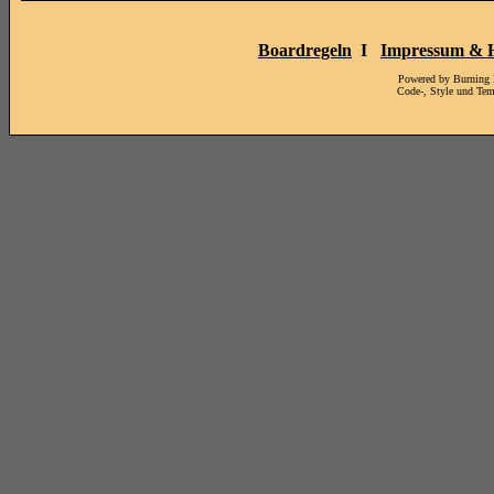
Boardregeln
I
Impressum & H
Powered by Burning
Code-, Style und Te