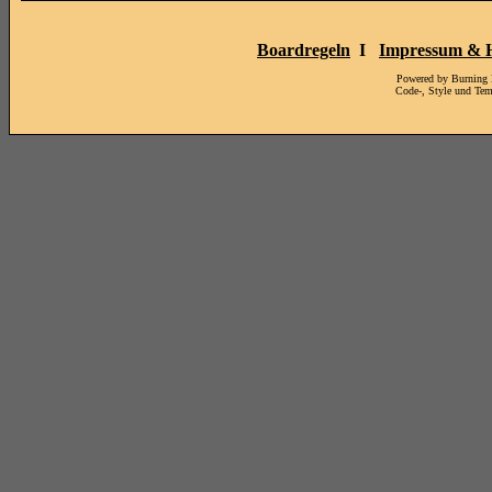
Boardregeln
I
Impressum & H
Powered by Burning
Code-, Style und Te