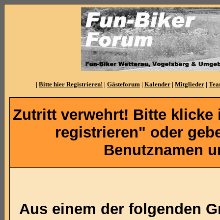
|
Bitte hier Registrieren!
|
Gästeforum
|
Kalender
|
Mitglieder
|
Te
Zutritt verwehrt! Bitte klicke
registrieren" oder ge
Benutznamen un
Aus einem der folgenden Gr