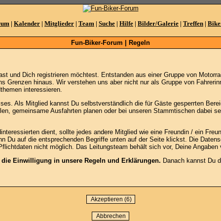
rum
|
Kalender
|
Mitglieder
|
Team
|
Suche
|
Hilfe
|
Bilder/Galerie
|
Treffen
|
Bike
Fun-Biker-Forum | Regeln
st und Dich registrieren möchtest. Entstanden aus einer Gruppe von Motorr
ns Grenzen hinaus. Wir verstehen uns aber nicht nur als Gruppe von Fahrerinn
themen interessieren.
es. Als Mitglied kannst Du selbstverständlich die für Gäste gesperrten Bereic
ellen, gemeinsame Ausfahrten planen oder bei unseren Stammtischen dabei sein
ressierten dient, sollte jedes andere Mitglied wie eine Freundin / ein Freund
n Du auf die entsprechenden Begriffe unten auf der Seite klickst. Die Daten
Pflichtdaten nicht möglich. Das Leitungsteam behält sich vor, Deine Angaben 
t die Einwilligung in unsere Regeln und Erklärungen.
Danach kannst Du die