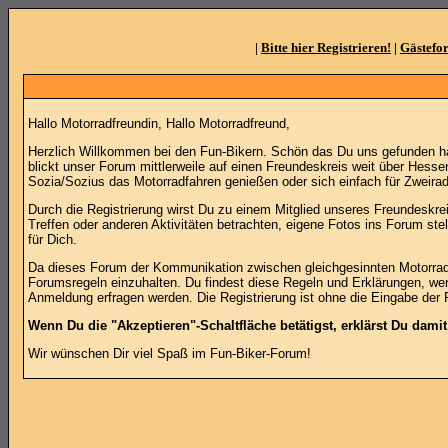
|
Bitte hier Registrieren!
|
Gästefo
Hallo Motorradfreundin, Hallo Motorradfreund,
Herzlich Willkommen bei den Fun-Bikern. Schön das Du uns gefunden ha
blickt unser Forum mittlerweile auf einen Freundeskreis weit über Hesse
Sozia/Sozius das Motorradfahren genießen oder sich einfach für Zweirad
Durch die Registrierung wirst Du zu einem Mitglied unseres Freundeskreis
Treffen oder anderen Aktivitäten betrachten, eigene Fotos ins Forum st
für Dich.
Da dieses Forum der Kommunikation zwischen gleichgesinnten Motorradinte
Forumsregeln einzuhalten. Du findest diese Regeln und Erklärungen, wen
Anmeldung erfragen werden. Die Registrierung ist ohne die Eingabe der 
Wenn Du die "Akzeptieren"-Schaltfläche betätigst, erklärst Du dami
Wir wünschen Dir viel Spaß im Fun-Biker-Forum!