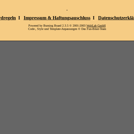
dregeln
I
Impressum & Haftungsauschluss
I
Datenschutzerkl
Powered by Burning Board 2.3.5 © 2001-2003
WoltLab GmbH
Code-, Style und Template-Anpassungen © Das Fun-Biker-Team