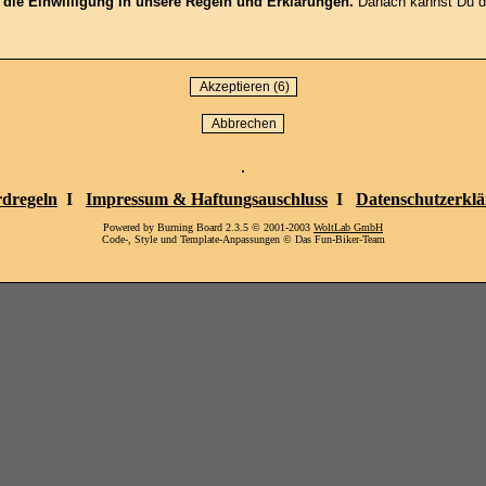
t die Einwilligung in unsere Regeln und Erklärungen.
Danach kannst Du die
dregeln
I
Impressum & Haftungsauschluss
I
Datenschutzerkl
Powered by Burning Board 2.3.5 © 2001-2003
WoltLab GmbH
Code-, Style und Template-Anpassungen © Das Fun-Biker-Team