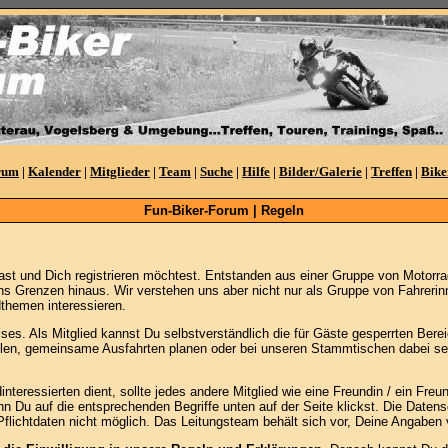
rum
|
Kalender
|
Mitglieder
|
Team
|
Suche
|
Hilfe
|
Bilder/Galerie
|
Treffen
|
Bike
Fun-Biker-Forum | Regeln
st und Dich registrieren möchtest. Entstanden aus einer Gruppe von Motorr
ns Grenzen hinaus. Wir verstehen uns aber nicht nur als Gruppe von Fahrerinn
themen interessieren.
es. Als Mitglied kannst Du selbstverständlich die für Gäste gesperrten Bereic
ellen, gemeinsame Ausfahrten planen oder bei unseren Stammtischen dabei sein
ressierten dient, sollte jedes andere Mitglied wie eine Freundin / ein Freund
n Du auf die entsprechenden Begriffe unten auf der Seite klickst. Die Daten
Pflichtdaten nicht möglich. Das Leitungsteam behält sich vor, Deine Angaben 