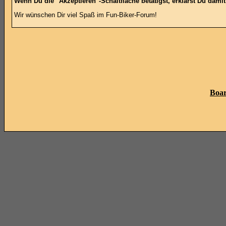
Wenn Du die "Akzeptieren"-Schaltfläche betätigst, erklärst Du dami
Wir wünschen Dir viel Spaß im Fun-Biker-Forum!
Boar