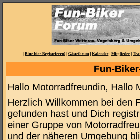
|
Bitte hier Registrieren!
|
Gästeforum
|
Kalender
|
Mitglieder
|
Te
Fun-Biker
Hallo Motorradfreundin, Hallo 
Herzlich Willkommen bei den 
gefunden hast und Dich regist
einer Gruppe von Motorradfre
und der näheren Umgebung blic