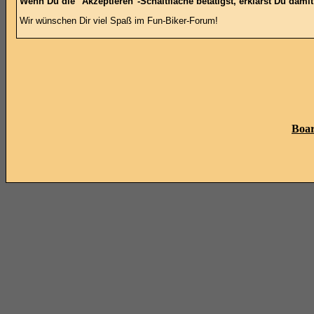
Wenn Du die "Akzeptieren"-Schaltfläche betätigst, erklärst Du dami
Wir wünschen Dir viel Spaß im Fun-Biker-Forum!
Boar