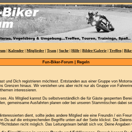
rum
|
Kalender
|
Mitglieder
|
Team
|
Suche
|
Hilfe
|
Bilder/Galerie
|
Treffen
|
Bike
Fun-Biker-Forum | Regeln
st und Dich registrieren möchtest. Entstanden aus einer Gruppe von Motorr
ns Grenzen hinaus. Wir verstehen uns aber nicht nur als Gruppe von Fahrerinn
themen interessieren.
es. Als Mitglied kannst Du selbstverständlich die für Gäste gesperrten Bereic
ellen, gemeinsame Ausfahrten planen oder bei unseren Stammtischen dabei sein
ressierten dient, sollte jedes andere Mitglied wie eine Freundin / ein Freund
n Du auf die entsprechenden Begriffe unten auf der Seite klickst. Die Daten
Pflichtdaten nicht möglich. Das Leitungsteam behält sich vor, Deine Angaben 