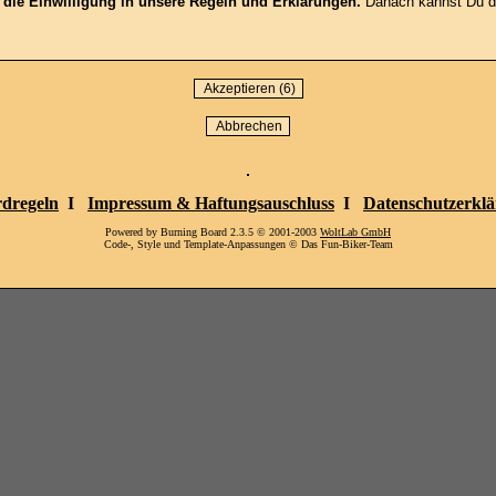
t die Einwilligung in unsere Regeln und Erklärungen.
Danach kannst Du die
dregeln
I
Impressum & Haftungsauschluss
I
Datenschutzerkl
Powered by Burning Board 2.3.5 © 2001-2003
WoltLab GmbH
Code-, Style und Template-Anpassungen © Das Fun-Biker-Team