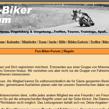
rum
|
Kalender
|
Mitglieder
|
Team
|
Suche
|
Hilfe
|
Bilder/Galerie
|
Treffen
|
Bike
Fun-Biker-Forum | Regeln
st und Dich registrieren möchtest. Entstanden aus einer Gruppe von Motorr
ns Grenzen hinaus. Wir verstehen uns aber nicht nur als Gruppe von Fahrerinn
themen interessieren.
es. Als Mitglied kannst Du selbstverständlich die für Gäste gesperrten Bereic
ellen, gemeinsame Ausfahrten planen oder bei unseren Stammtischen dabei sein
ressierten dient, sollte jedes andere Mitglied wie eine Freundin / ein Freund
n Du auf die entsprechenden Begriffe unten auf der Seite klickst. Die Daten
Pflichtdaten nicht möglich. Das Leitungsteam behält sich vor, Deine Angaben 