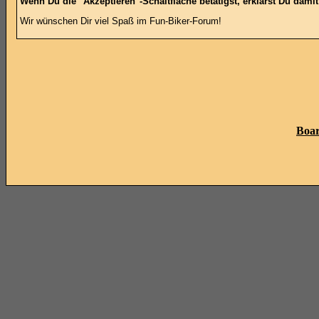
Wenn Du die "Akzeptieren"-Schaltfläche betätigst, erklärst Du dami
Wir wünschen Dir viel Spaß im Fun-Biker-Forum!
Boar