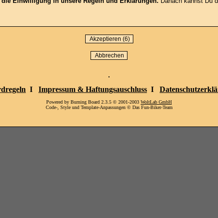
t die Einwilligung in unsere Regeln und Erklärungen.
Danach kannst Du die
dregeln
I
Impressum & Haftungsauschluss
I
Datenschutzerkl
Powered by Burning Board 2.3.5 © 2001-2003
WoltLab GmbH
Code-, Style und Template-Anpassungen © Das Fun-Biker-Team