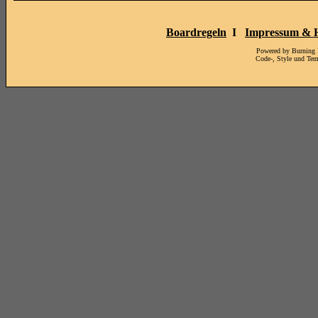
Boardregeln
I
Impressum & H
Powered by Burning
Code-, Style und Te