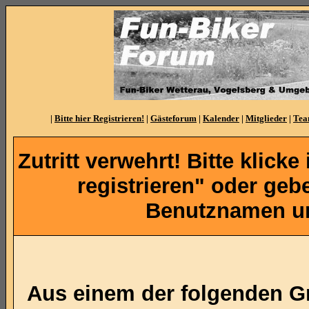
|
Bitte hier Registrieren!
|
Gästeforum
|
Kalender
|
Mitglieder
|
Te
Zutritt verwehrt! Bitte klicke
registrieren" oder ge
Benutznamen un
Aus einem der folgenden Gr