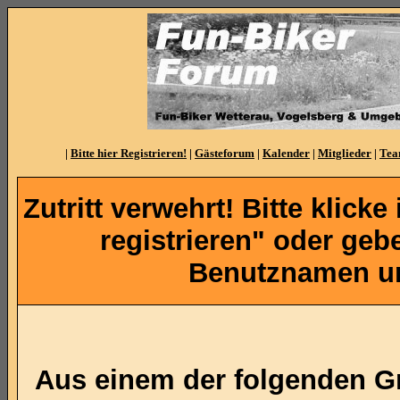
|
Bitte hier Registrieren!
|
Gästeforum
|
Kalender
|
Mitglieder
|
Te
Zutritt verwehrt! Bitte klicke
registrieren" oder ge
Benutznamen un
Aus einem der folgenden Gr