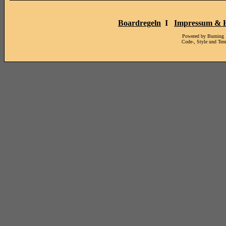
Boardregeln
I
Impressum & H
Powered by Burning
Code-, Style und Te