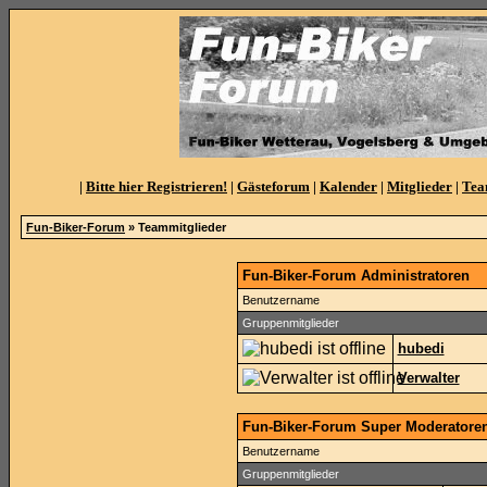
|
Bitte hier Registrieren!
|
Gästeforum
|
Kalender
|
Mitglieder
|
Te
Fun-Biker-Forum
» Teammitglieder
Fun-Biker-Forum Administratoren
Benutzername
Gruppenmitglieder
hubedi
Verwalter
Fun-Biker-Forum Super Moderatore
Benutzername
Gruppenmitglieder