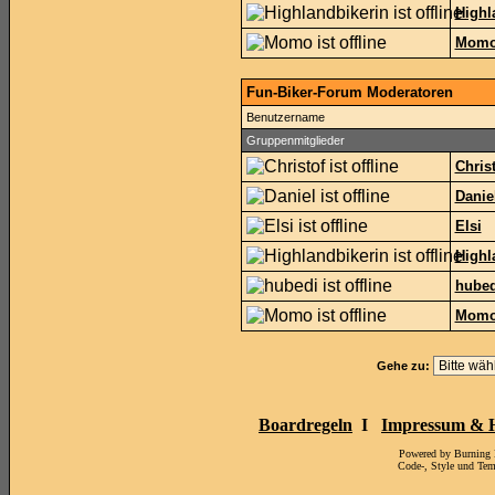
Highl
Mom
Fun-Biker-Forum Moderatoren
Benutzername
Gruppenmitglieder
Chris
Danie
Elsi
Highl
hubed
Mom
Gehe zu:
Boardregeln
I
Impressum & H
Powered by Burning
Code-, Style und Te