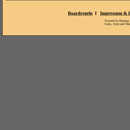
Boardregeln
I
Impressum & H
Powered by Burning
Code-, Style und Te