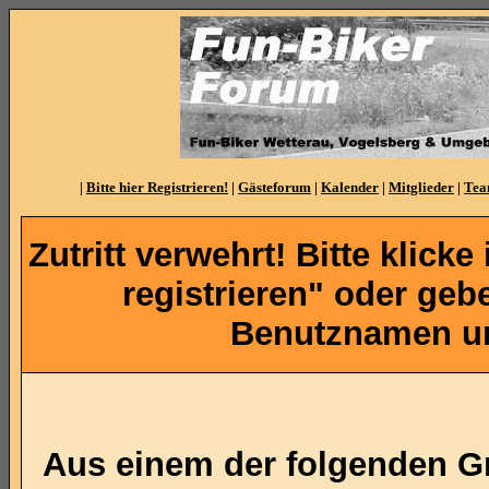
|
Bitte hier Registrieren!
|
Gästeforum
|
Kalender
|
Mitglieder
|
Te
Zutritt verwehrt! Bitte klicke
registrieren" oder ge
Benutznamen un
Aus einem der folgenden Gr