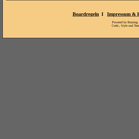
Boardregeln
I
Impressum & H
Powered by Burning
Code-, Style und Te