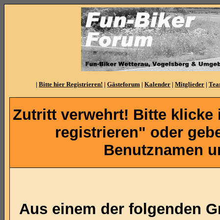
|
Bitte hier Registrieren!
|
Gästeforum
|
Kalender
|
Mitglieder
|
Te
Zutritt verwehrt! Bitte klicke
registrieren" oder ge
Benutznamen un
Aus einem der folgenden Gr