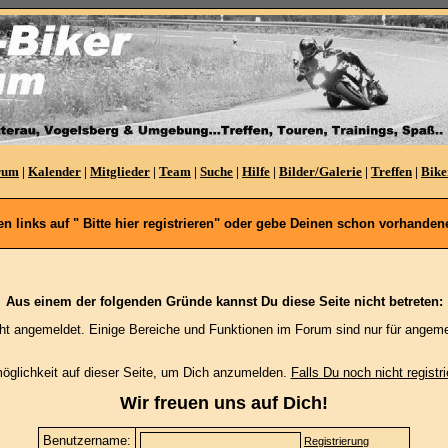
rum
|
Kalender
|
Mitglieder
|
Team
|
Suche
|
Hilfe
|
Bilder/Galerie
|
Treffen
|
Bike
oben links auf " Bitte hier registrieren" oder gebe Deinen schon vorhan
Aus einem der folgenden Gründe kannst Du diese Seite nicht betreten:
cht angemeldet. Einige Bereiche und Funktionen im Forum sind nur für angeme
möglichkeit auf dieser Seite, um Dich anzumelden.
Falls Du noch nicht registri
Wir freuen uns auf Dich!
Benutzername:
Registrierung