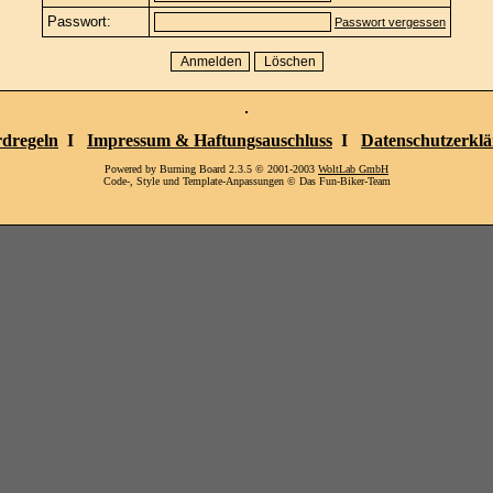
Passwort:
Passwort vergessen
dregeln
I
Impressum & Haftungsauschluss
I
Datenschutzerkl
Powered by Burning Board 2.3.5 © 2001-2003
WoltLab GmbH
Code-, Style und Template-Anpassungen © Das Fun-Biker-Team