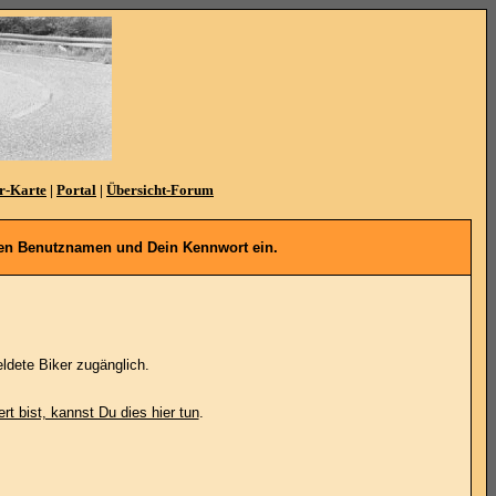
r-Karte
|
Portal
|
Übersicht-Forum
denen Benutznamen und Dein Kennwort ein.
ldete Biker zugänglich.
ert bist, kannst Du dies hier tun
.