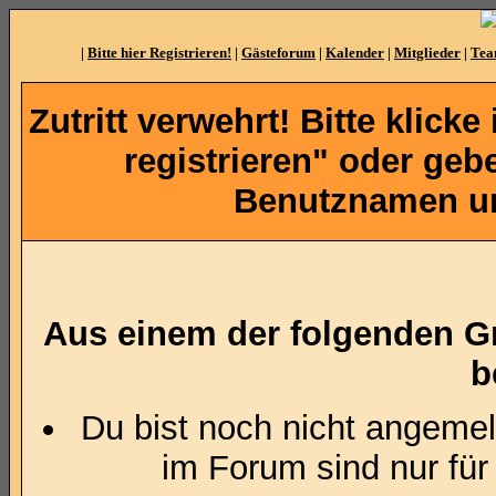
|
Bitte hier Registrieren!
|
Gästeforum
|
Kalender
|
Mitglieder
|
Te
Zutritt verwehrt! Bitte klicke
registrieren" oder ge
Benutznamen un
Aus einem der folgenden Gr
b
Du bist noch nicht angemel
im Forum sind nur für