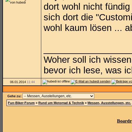
dort wohl nicht fündi
sich dort die "Custom
wohl kaum lösen ... ab
_________________
Woher soll ich wissen
bevor ich lese, was i
06.01.2014
11:44
Gehe zu:
Fun-Biker-Forum
»
Rund um Motorrad & Technik
»
Messen, Ausstellungen, etc.
Boardr