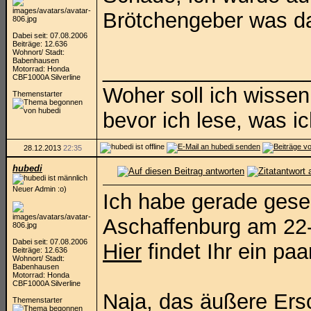
Brötchengeber was da
Dabei seit: 07.08.2006
Beiträge: 12.636
Wohnort/ Stadt:
Babenhausen
_________________
Motorrad: Honda
CBF1000A Silverline
Woher soll ich wissen
Themenstarter
bevor ich lese, was i
28.12.2013
22:35
hubedi
Neuer Admin :o)
Ich habe gerade geseh
Aschaffenburg am 22-
Dabei seit: 07.08.2006
Hier
findet Ihr ein paa
Beiträge: 12.636
Wohnort/ Stadt:
Babenhausen
Motorrad: Honda
CBF1000A Silverline
Naja, das äußere Ersc
Themenstarter