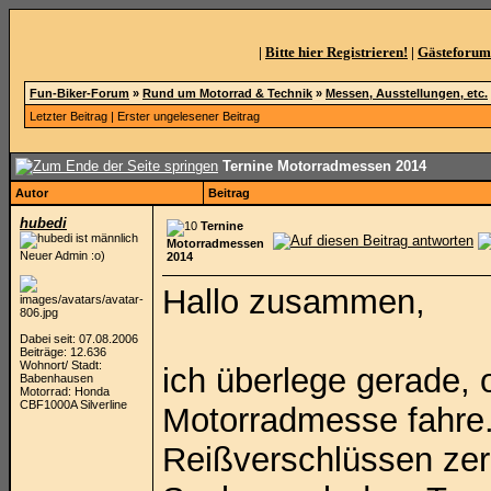
|
Bitte hier Registrieren!
|
Gästeforum
Fun-Biker-Forum
»
Rund um Motorrad & Technik
»
Messen, Ausstellungen, etc.
Letzter Beitrag
|
Erster ungelesener Beitrag
Ternine Motorradmessen 2014
Autor
Beitrag
hubedi
Ternine
Motorradmessen
Neuer Admin :o)
2014
Hallo zusammen,
Dabei seit: 07.08.2006
Beiträge: 12.636
Wohnort/ Stadt:
ich überlege gerade, 
Babenhausen
Motorrad: Honda
CBF1000A Silverline
Motorradmesse fahre. 
Reißverschlüssen zer