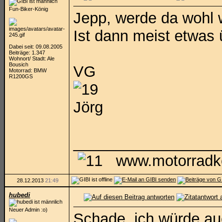
Fun-Biker-König
Jepp, werde da wohl 
Ist dann meist etwas 
Dabei seit: 09.08.2005
Beiträge: 1.347
Wohnort/ Stadt: Ale
Bousich
VG
Motorrad: BMW
R1200GS
Jörg
_________________
www.motorradke
28.12.2013
21:49
hubedi
Neuer Admin :o)
Schade, ich würde auc