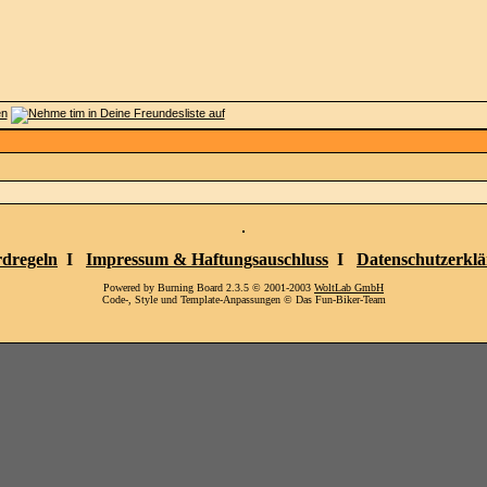
dregeln
I
Impressum & Haftungsauschluss
I
Datenschutzerkl
Powered by Burning Board 2.3.5 © 2001-2003
WoltLab GmbH
Code-, Style und Template-Anpassungen © Das Fun-Biker-Team