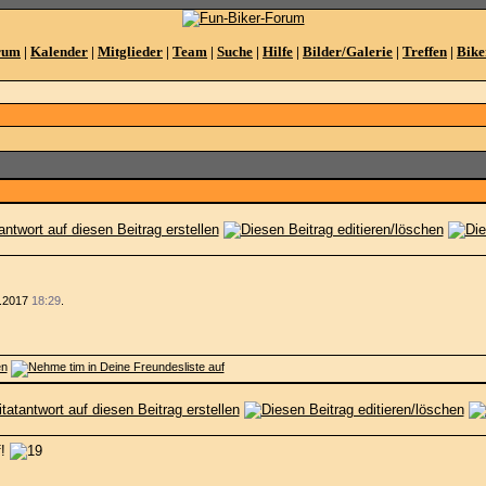
rum
|
Kalender
|
Mitglieder
|
Team
|
Suche
|
Hilfe
|
Bilder/Galerie
|
Treffen
|
Bike
4.2017
18:29
.
f!