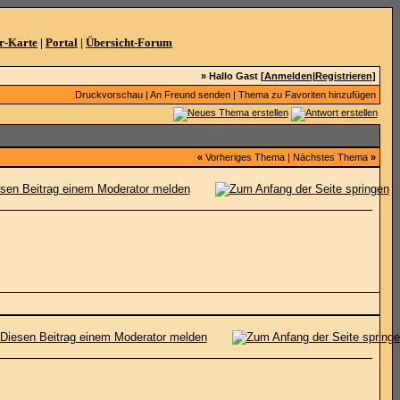
r-Karte
|
Portal
|
Übersicht-Forum
» Hallo Gast [
Anmelden
|
Registrieren
]
Druckvorschau
|
An Freund senden
|
Thema zu Favoriten hinzufügen
«
Vorheriges Thema
|
Nächstes Thema
»