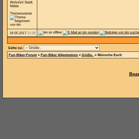
Wohnort/ Stadt:
Nidda
Themenstarter
18.05.2017
21:05
Gehe zu:
Fun-Biker-Forum
»
Fun-Biker Allgemeines
»
Grüße..
»
Wünsche Euch
Boar