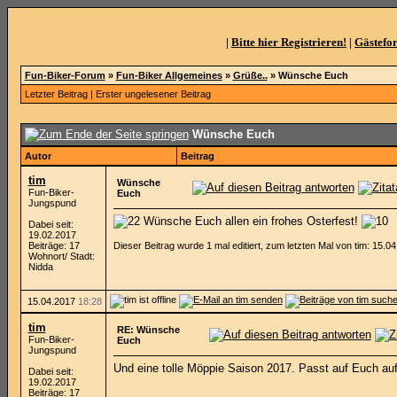
|
Bitte hier Registrieren!
|
Gästefo
Fun-Biker-Forum
»
Fun-Biker Allgemeines
»
Grüße..
»
Wünsche Euch
Letzter Beitrag
|
Erster ungelesener Beitrag
Wünsche Euch
Autor
Beitrag
tim
Wünsche
Fun-Biker-
Euch
Jungspund
Wünsche Euch allen ein frohes Osterfest!
Dabei seit:
19.02.2017
Beiträge: 17
Dieser Beitrag wurde 1 mal editiert, zum letzten Mal von tim: 15.0
Wohnort/ Stadt:
Nidda
15.04.2017
18:28
tim
RE: Wünsche
Fun-Biker-
Euch
Jungspund
Und eine tolle Möppie Saison 2017. Passt auf Euch au
Dabei seit:
19.02.2017
Beiträge: 17