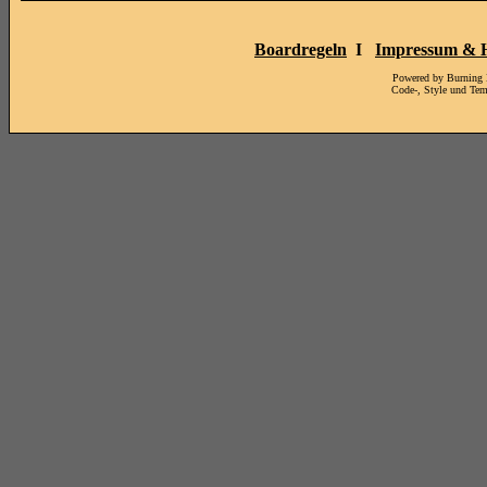
Boardregeln
I
Impressum & H
Powered by Burning
Code-, Style und Te