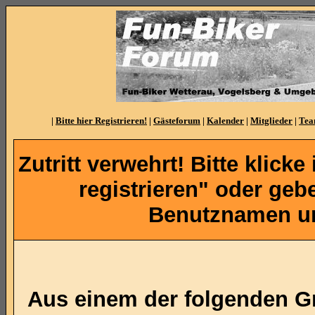
|
Bitte hier Registrieren!
|
Gästeforum
|
Kalender
|
Mitglieder
|
Te
Zutritt verwehrt! Bitte klicke
registrieren" oder ge
Benutznamen un
Aus einem der folgenden Gr