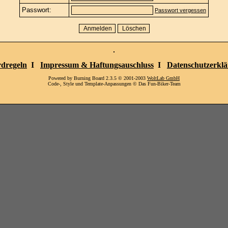
Passwort:
Passwort vergessen
dregeln
I
Impressum & Haftungsauschluss
I
Datenschutzerkl
Powered by Burning Board 2.3.5 © 2001-2003
WoltLab GmbH
Code-, Style und Template-Anpassungen © Das Fun-Biker-Team