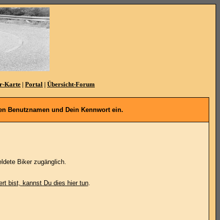
r-Karte
|
Portal
|
Übersicht-Forum
denen Benutznamen und Dein Kennwort ein.
ldete Biker zugänglich.
ert bist, kannst Du dies hier tun
.