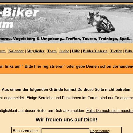
rum
|
Kalender
|
Mitglieder
|
Team
|
Suche
|
Hilfe
|
Bilder/Galerie
|
Treffen
|
Bike
oben links auf " Bitte hier registrieren" oder gebe Deinen schon vorhan
Aus einem der folgenden Gründe kannst Du diese Seite nicht betreten:
cht angemeldet. Einige Bereiche und Funktionen im Forum sind nur für angeme
möglichkeit auf dieser Seite, um Dich anzumelden.
Falls Du noch nicht registri
Wir freuen uns auf Dich!
Benutzername:
Registrierung