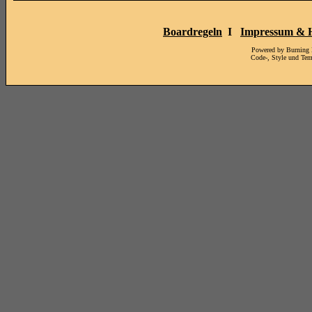
Boardregeln
I
Impressum & H
Powered by Burning
Code-, Style und Te