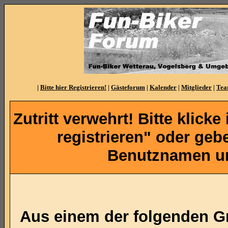
|
Bitte hier Registrieren!
|
Gästeforum
|
Kalender
|
Mitglieder
|
Te
Zutritt verwehrt! Bitte klicke
registrieren" oder ge
Benutznamen un
Aus einem der folgenden Gr